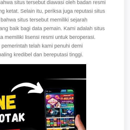
bahwa situs tersebut diawasi oleh badan resmi
ketat. Selain itu, periksa juga reputasi situs
bahwa situs tersebut memiliki sejarah
ng baik bagi data pemain. Kami adalah situs
a memiliki lisensi resmi untuk beroperasi.
i pemerintah telah kami penuhi demi
ling kredibel dan bereputasi tinggi.