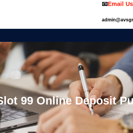
📧
Email Us
admin@avsgr
Slot 99 Online Deposit P