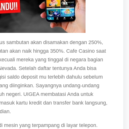
bonus sambutan akan disamakan dengan 250%,
tan akan naik hingga 350%. Cafe Casino saat
kecuali mereka yang tinggal di negara bagian
evada. Setelah daftar tentunya Anda bisa
si saldo deposit mu terlebih dahulu sebelum
 yang diinginkan. Sayangnya undang-undang
luruh negeri. UIGEA membatasi Anda untuk
suk kartu kredit dan transfer bank langsung,
dian.
i mesin yang terpampang di layar telepon.