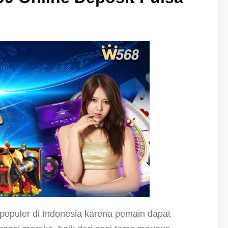
 populer di Indonesia karena pemain dapat