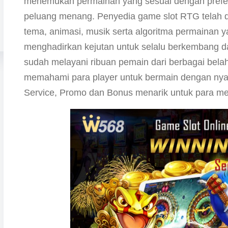
menemukan permainan yang sesuai dengan prefer
peluang menang. Penyedia game slot RTG telah 
tema, animasi, musik serta algoritma permainan y
menghadirkan kejutan untuk selalu berkembang d
sudah melayani ribuan pemain dari berbagai belah
memahami para player untuk bermain dengan nya
Service, Promo dan Bonus menarik untuk para me