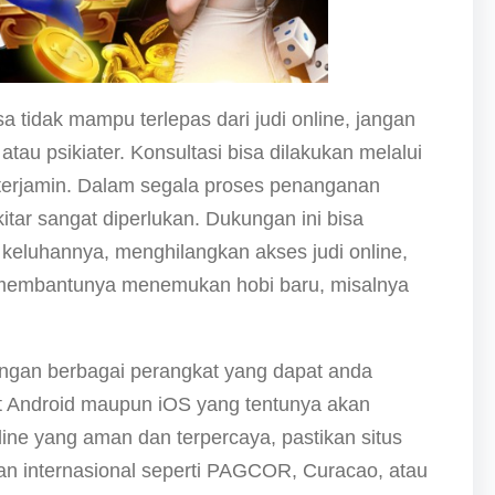
a tidak mampu terlepas dari judi online, jangan
tau psikiater. Konsultasi bisa dilakukan melalui
terjamin. Dalam segala proses penanganan
itar sangat diperlukan. Dukungan ini bisa
 keluhannya, menghilangkan akses judi online,
u membantunya menemukan hobi baru, misalnya
ungan berbagai perangkat yang dapat anda
t Android maupun iOS yang tentunya akan
nline yang aman dan terpercaya, pastikan situs
udian internasional seperti PAGCOR, Curacao, atau