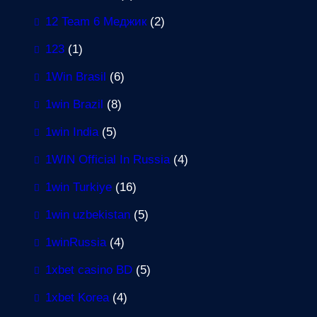
12 Team 6 Меджик
(2)
123
(1)
1Win Brasil
(6)
1win Brazil
(8)
1win India
(5)
1WIN Official In Russia
(4)
1win Turkiye
(16)
1win uzbekistan
(5)
1winRussia
(4)
1xbet casino BD
(5)
1xbet Korea
(4)