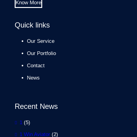
Know More
Quick links
Our Service
Our Portfolio
Contact
News
Recent News
1
(5)
1 Win Aviator
(2)