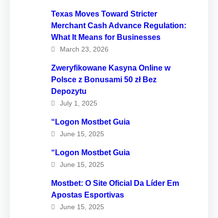
Texas Moves Toward Stricter
Merchant Cash Advance Regulation:
What It Means for Businesses
March 23, 2026
Zweryfikowane Kasyna Online w
Polsce z Bonusami 50 zł Bez
Depozytu
July 1, 2025
“Logon Mostbet Guia
June 15, 2025
“Logon Mostbet Guia
June 15, 2025
Mostbet: O Site Oficial Da Líder Em
Apostas Esportivas
June 15, 2025