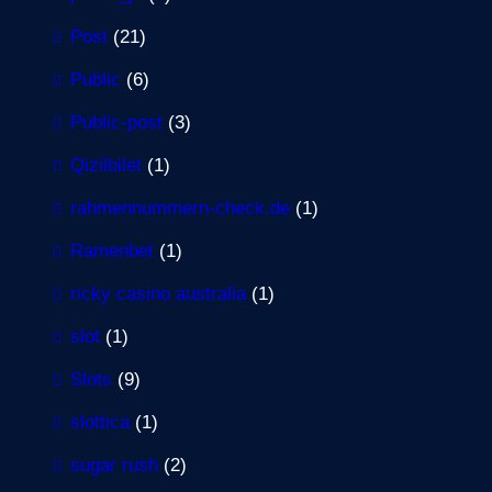
Post
(21)
Public
(6)
Public-post
(3)
Qizilbilet
(1)
rahmennummern-check.de
(1)
Ramenbet
(1)
ricky casino australia
(1)
slot
(1)
Slots
(9)
slottica
(1)
sugar rush
(2)