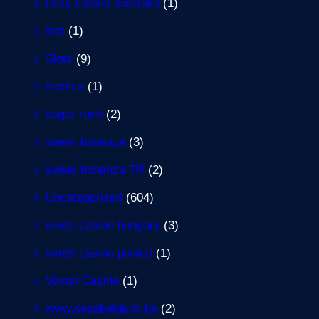
ricky casino australia
(1)
slot
(1)
Slots
(9)
slottica
(1)
sugar rush
(2)
sweet bonanza
(3)
sweet bonanza TR
(2)
Uncategorized
(604)
verde casino hungary
(3)
verde casino poland
(1)
Vovan Casino
(1)
www.sepabelgium.be
(2)