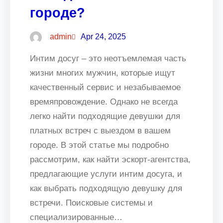
городе?
admin
Apr 24, 2025
Интим досуг – это неотъемлемая часть
жизни многих мужчин, которые ищут
качественный сервис и незабываемое
времяпровождение. Однако не всегда
легко найти подходящие девушки для
платных встреч с выездом в вашем
городе. В этой статье мы подробно
рассмотрим, как найти эскорт-агентства,
предлагающие услуги интим досуга, и
как выбрать подходящую девушку для
встречи. Поисковые системы и
специализированные…