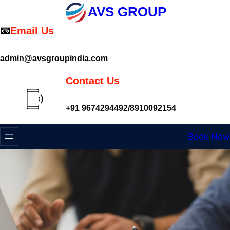
Skip
AVS GROUP
to
📧
Email Us
content
admin@avsgroupindia.com
Contact Us
+91 9674294492/8910092154
Book Now