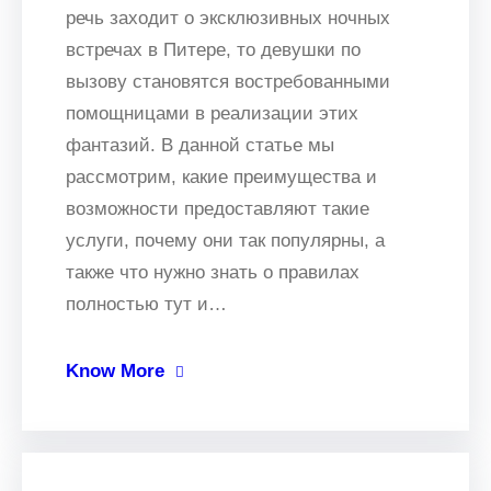
речь заходит о эксклюзивных ночных
встречах в Питере, то девушки по
вызову становятся востребованными
помощницами в реализации этих
фантазий. В данной статье мы
рассмотрим, какие преимущества и
возможности предоставляют такие
услуги, почему они так популярны, а
также что нужно знать о правилах
полностью тут и…
Know More