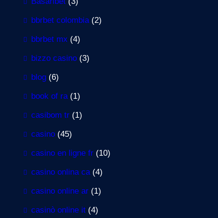
Basaribet
(3)
bbrbet colombia
(2)
bbrbet mx
(4)
bizzo casino
(3)
blog
(6)
book of ra
(1)
casibom tr
(1)
casino
(45)
casino en ligne fr
(10)
casino onlina ca
(4)
casino online ar
(1)
casinò online it
(4)