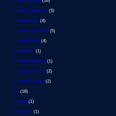
1win Turkiye
(16)
1win uzbekistan
(5)
1winRussia
(4)
1xbet casino BD
(5)
1xbet Korea
(4)
1xbet KR
(1)
1xbet malaysia
(1)
1xbet Morocco
(2)
1xbet Russian
(2)
2
(18)
22bet
(1)
22bet IT
(1)