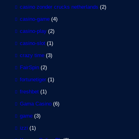
casino zonder crucks netherlands
(2)
casino-game
(4)
casino-play
(2)
casino-slot
(1)
crazy time
(3)
FairSpin
(2)
fortunetiger
(1)
freshbet
(1)
Gama Casino
(6)
game
(3)
izzi
(1)