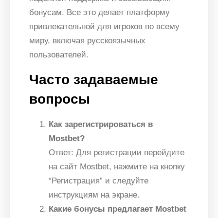
бонусам. Все это делает платформу
привлекательной для игроков по всему
миру, включая русскоязычных
пользователей.
Часто задаваемые
вопросы
Как зарегистрироваться в
Mostbet?
Ответ: Для регистрации перейдите
на сайт Mostbet, нажмите на кнопку
“Регистрация” и следуйте
инструкциям на экране.
Какие бонусы предлагает Mostbet