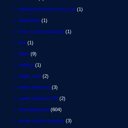
rahmennummern-check.de
(1)
Ramenbet
(1)
ricky casino australia
(1)
slot
(1)
Slots
(9)
slottica
(1)
sugar rush
(2)
sweet bonanza
(3)
sweet bonanza TR
(2)
Uncategorized
(604)
verde casino hungary
(3)