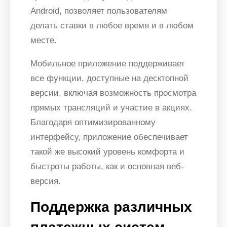
Android, позволяет пользователям
делать ставки в любое время и в любом
месте.
Мобильное приложение поддерживает
все функции, доступные на десктопной
версии, включая возможность просмотра
прямых трансляций и участие в акциях.
Благодаря оптимизированному
интерфейсу, приложение обеспечивает
такой же высокий уровень комфорта и
быстроты работы, как и основная веб-
версия.
Поддержка различных