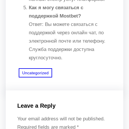
Как я могу связаться с
поддержкой Mostbet?
Ответ: Вы можете связаться с
поддержкой через онлайн чат, по
электронной почте или телефону.
Служба поддержки доступна
круглосуточно.
Uncategorized
Leave a Reply
Your email address will not be published.
Required fields are marked
*