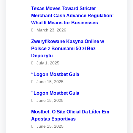
Texas Moves Toward Stricter
Merchant Cash Advance Regulation:
What It Means for Businesses
March 23, 2026
Zweryfikowane Kasyna Online w
Polsce z Bonusami 50 zł Bez
Depozytu
July 1, 2025
“Logon Mostbet Guia
June 15, 2025
“Logon Mostbet Guia
June 15, 2025
Mostbet: O Site Oficial Da Líder Em
Apostas Esportivas
June 15, 2025