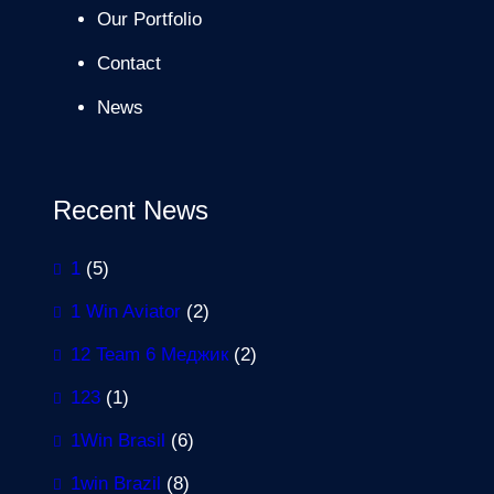
Our Portfolio
Contact
News
Recent News
1
(5)
1 Win Aviator
(2)
12 Team 6 Меджик
(2)
123
(1)
1Win Brasil
(6)
1win Brazil
(8)