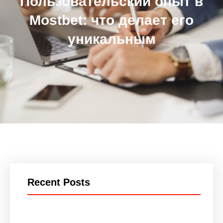
Пользовательский опыт в
Mostbet: что делает его
уникальным
Recent Posts