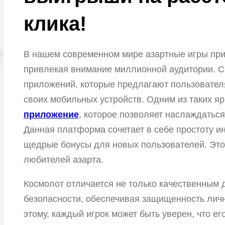
клика!
В нашем современном мире азартные игры при
привлекая внимание миллионной аудитории. С
приложений, которые предлагают пользовател
своих мобильных устройств. Одним из таких я
приложение
, которое позволяет наслаждатьс
Данная платформа сочетает в себе простоту и
щедрые бонусы для новых пользователей. Это
любителей азарта.
Космолот отличается не только качественным 
безопасности, обеспечивая защищенность лич
этому, каждый игрок может быть уверен, что ег