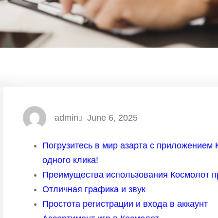
admin
June 6, 2025
Погрузитесь в мир азарта с приложением
одного клика!
Преимущества использования Космолот 
Отличная графика и звук
Простота регистрации и входа в аккаунт