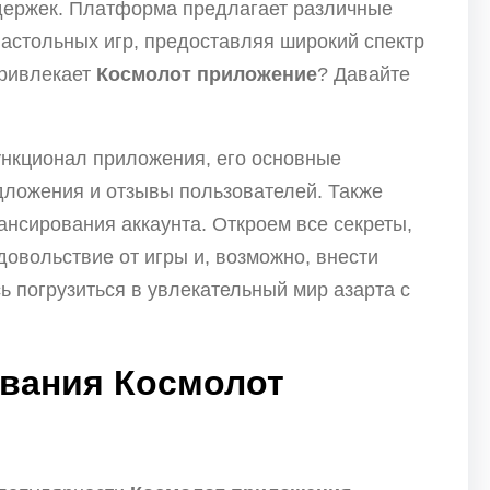
держек. Платформа предлагает различные
настольных игр, предоставляя широкий спектр
привлекает
Космолот приложение
? Давайте
нкционал приложения, его основные
дложения и отзывы пользователей. Также
нсирования аккаунта. Откроем все секреты,
овольствие от игры и, возможно, внести
ь погрузиться в увлекательный мир азарта с
вания Космолот