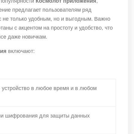
 популярности
Космолот приложения
,
ение предлагает пользователям ряд
 не только удобным, но и выгодным. Важно
таны с акцентом на простоту и удобство, что
се даже новичкам.
ния
включают:
 устройство в любое время и в любом
ии шифрования для защиты данных