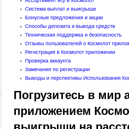
Ассортимент игр в Космолот
Система выплат и выигрыши
Бонусные предложения и акции
Способы депозита и вывода средств
Техническая поддержка и безопасность
Отзывы пользователей о Космолот прило
Регистрация в Космолот приложении
Проверка аккаунта
Замечания по регистрации
Выводы и перспективы Использования К
Погрузитесь в мир а
приложением Космо
выигрыши на расст