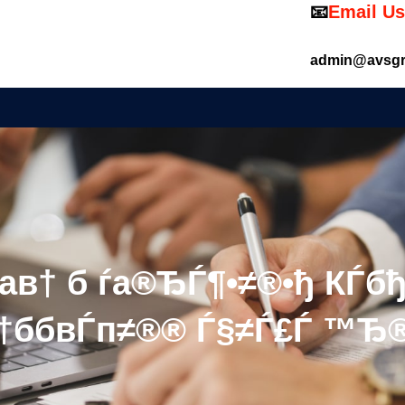
📧
Email Us
admin@avsgr
І†ав† б ѓа®ЂЃ¶•≠®•ђ КЃ
а†ббвЃп≠®® Ѓ§≠Ѓ£Ѓ ™Ђ