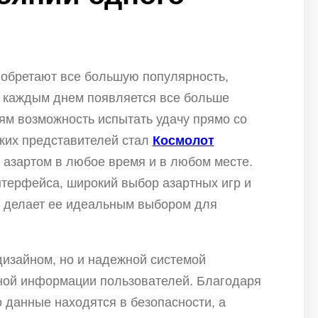
обретают все большую популярность,
 каждым днем появляется все больше
ям возможность испытать удачу прямо со
рких представителей стал
Космолот
я азартом в любое время и в любом месте.
нтерфейса, широкий выбор азартных игр и
 делает ее идеальным выбором для
дизайном, но и надежной системой
ной информации пользователей. Благодаря
о данные находятся в безопасности, а