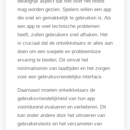
belangrijk aspect dat niet over het hoofd
mag worden gezien. Spelers willen een app
die snel en gemakkelijk te gebruiken is. Als
een app te veel technische problemen
heeft, zullen gebruikers snel afhaken. Het
is cruciaal dat de ontwikkelaars er alles aan
doen om een soepele en probleemloze
ervaring te bieden. Dit omvat het
minimaliseren van laadtijden en het zorgen
voor een gebruiksvriendelijke interface.
Daarnaast moeten ontwikkelaars de
gebruiksvriendelijkheid van hun app
voortdurend evalueren en verbeteren. Dit
kan onder andere door het uitvoeren van
gebruikerstests en het verzamelen van