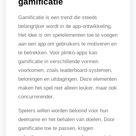
gamificatie
Gamificatie is een trend die steeds
belangrijker wordt in de app-ontwikkeling.
Het idee is om spelelementen toe te voegen
aan een app om gebruikers te motiveren en
te betrekken. Voor plinko-apps kan
gamificatie in verschillende vormen
voorkomen, zoals leaderboard-systemen,
beloningen en uitdagingen. Deze elementen
maken het spel niet alleen leuker, maar ook
concurrerender.
Spelers willen worden beloond voor hun
deelname en het behalen van doelen. Door
gamificatie toe te passen, krijgen