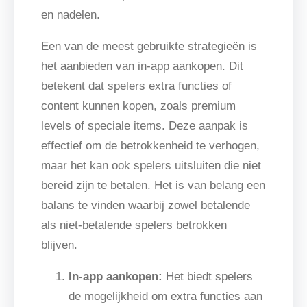
en nadelen.
Een van de meest gebruikte strategieën is
het aanbieden van in-app aankopen. Dit
betekent dat spelers extra functies of
content kunnen kopen, zoals premium
levels of speciale items. Deze aanpak is
effectief om de betrokkenheid te verhogen,
maar het kan ook spelers uitsluiten die niet
bereid zijn te betalen. Het is van belang een
balans te vinden waarbij zowel betalende
als niet-betalende spelers betrokken
blijven.
In-app aankopen:
Het biedt spelers
de mogelijkheid om extra functies aan