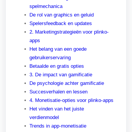
spelmechanica
De rol van graphics en geluid
Spelersfeedback en updates
2. Marketingstrategieën voor plinko-
apps
Het belang van een goede
gebruikerservaring
Betaalde en gratis opties
3. De impact van gamificatie
De psychologie achter gamificatie
Succesverhalen en lessen
4. Monetisatie-opties voor plinko-apps
Het vinden van het juiste
verdienmodel
Trends in app-monetisatie