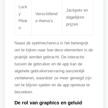
Luck
Jackpots en
y
Verschillend
dagelijkse
Plink
e thema’s
prijzen
o
Naast de spelmechanica is het belangrijk
om te kijken naar hoe deze elementen in de
praktijk worden gebracht. De interactie
tussen de gebruiker en de app kan de
algehele gebruikerservaring aanzienlijk
verbeteren, waardoor ze meer geneigd zijn
om te blijven spelen en de app opnieuw te
bezoeken.
De rol van graphics en geluid