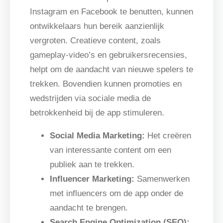
Instagram en Facebook te benutten, kunnen
ontwikkelaars hun bereik aanzienlijk
vergroten. Creatieve content, zoals
gameplay-video’s en gebruikersrecensies,
helpt om de aandacht van nieuwe spelers te
trekken. Bovendien kunnen promoties en
wedstrijden via sociale media de
betrokkenheid bij de app stimuleren.
Social Media Marketing:
Het creëren
van interessante content om een
publiek aan te trekken.
Influencer Marketing:
Samenwerken
met influencers om de app onder de
aandacht te brengen.
Search Engine Optimization (SEO):