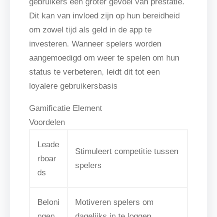
gebruikers een groter gevoel van prestatie.
Dit kan van invloed zijn op hun bereidheid
om zowel tijd als geld in de app te
investeren. Wanneer spelers worden
aangemoedigd om weer te spelen om hun
status te verbeteren, leidt dit tot een
loyalere gebruikersbasis
Gamificatie Element
Voordelen
Leade
Stimuleert competitie tussen
rboar
spelers
ds
Beloni
Motiveren spelers om
ngen
dagelijks in te loggen