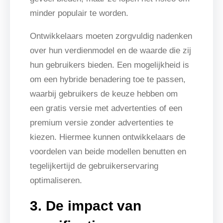
minder populair te worden.
Ontwikkelaars moeten zorgvuldig nadenken
over hun verdienmodel en de waarde die zij
hun gebruikers bieden. Een mogelijkheid is
om een hybride benadering toe te passen,
waarbij gebruikers de keuze hebben om
een gratis versie met advertenties of een
premium versie zonder advertenties te
kiezen. Hiermee kunnen ontwikkelaars de
voordelen van beide modellen benutten en
tegelijkertijd de gebruikerservaring
optimaliseren.
3. De impact van