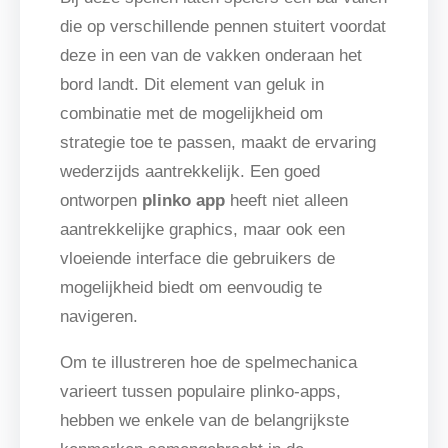
die op verschillende pennen stuitert voordat
deze in een van de vakken onderaan het
bord landt. Dit element van geluk in
combinatie met de mogelijkheid om
strategie toe te passen, maakt de ervaring
wederzijds aantrekkelijk. Een goed
ontworpen
plinko app
heeft niet alleen
aantrekkelijke graphics, maar ook een
vloeiende interface die gebruikers de
mogelijkheid biedt om eenvoudig te
navigeren.
Om te illustreren hoe de spelmechanica
varieert tussen populaire plinko-apps,
hebben we enkele van de belangrijkste