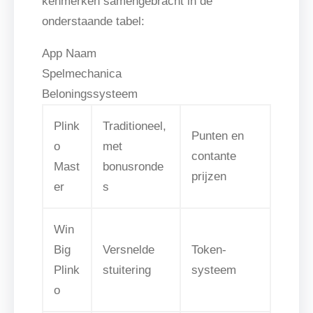
kenmerken samengebracht in de
onderstaande tabel:
App Naam
Spelmechanica
Beloningssysteem
Plink
Traditioneel,
Punten en
o
met
contante
Mast
bonusronde
prijzen
er
s
Win
Big
Versnelde
Token-
Plink
stuitering
systeem
o