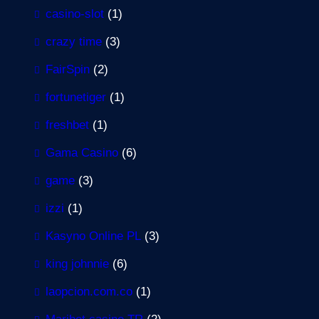
casino-slot
(1)
crazy time
(3)
FairSpin
(2)
fortunetiger
(1)
freshbet
(1)
Gama Casino
(6)
game
(3)
izzi
(1)
Kasyno Online PL
(3)
king johnnie
(6)
laopcion.com.co
(1)