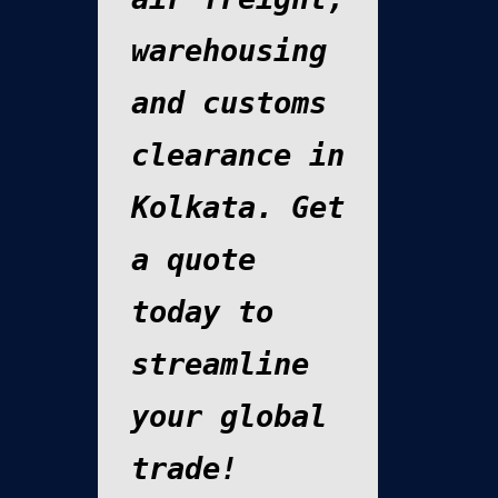
warehousing
and customs
clearance in
Kolkata. Get
a quote
today to
streamline
your global
trade!