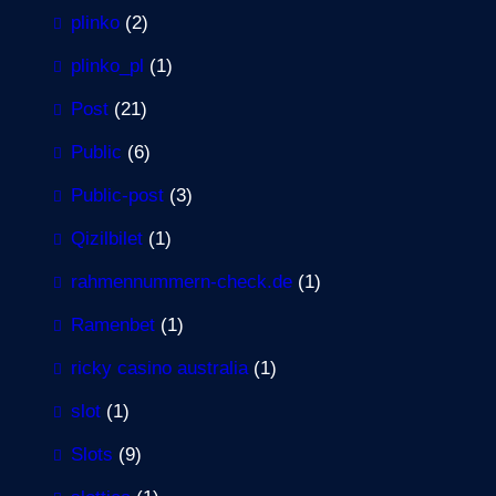
plinko
(2)
plinko_pl
(1)
Post
(21)
Public
(6)
Public-post
(3)
Qizilbilet
(1)
rahmennummern-check.de
(1)
Ramenbet
(1)
ricky casino australia
(1)
slot
(1)
Slots
(9)