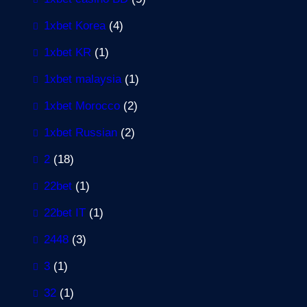
1xbet Korea
(4)
1xbet KR
(1)
1xbet malaysia
(1)
1xbet Morocco
(2)
1xbet Russian
(2)
2
(18)
22bet
(1)
22bet IT
(1)
2448
(3)
3
(1)
32
(1)