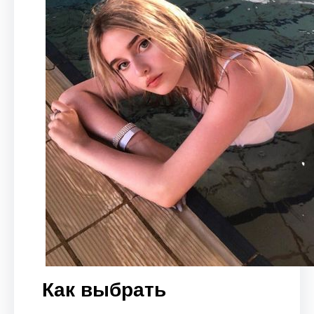
Как выбрать