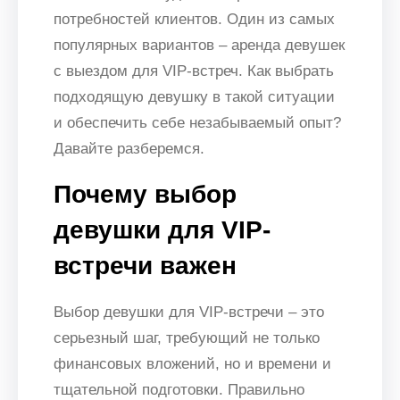
потребностей клиентов. Один из самых
популярных вариантов – аренда девушек
с выездом для VIP-встреч. Как выбрать
подходящую девушку в такой ситуации
и обеспечить себе незабываемый опыт?
Давайте разберемся.
Почему выбор
девушки для VIP-
встречи важен
Выбор девушки для VIP-встречи – это
серьезный шаг, требующий не только
финансовых вложений, но и времени и
тщательной подготовки. Правильно