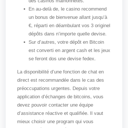
des casinos malhonnêtes.
En au-delà de, le casino recommend
un bonus de bienvenue allant jusqu’à
€, réparti en déambulant vos 3 originel
dépôts dans n’importe quelle devise.
Sur d’autres, votre dépôt en Bitcoin
est converti en argent cash et les jeux
se feront dos une devise fedex.
La disponibilité d’une fonction de chat en
direct est recommandée dans le cas des
préoccupations urgentes. Depuis votre
application d’échanges de bitcoins, vous
devez pouvoir contacter une équipe
d’assistance réactive et qualifiée. Il vaut
mieux choisir une program qui vous