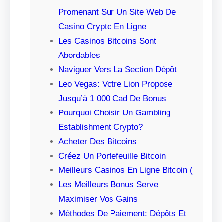
Promenant Sur Un Site Web De
Casino Crypto En Ligne
Les Casinos Bitcoins Sont
Abordables
Naviguer Vers La Section Dépôt
Leo Vegas: Votre Lion Propose
Jusqu’à 1 000 Cad De Bonus
Pourquoi Choisir Un Gambling
Establishment Crypto?
Acheter Des Bitcoins
Créez Un Portefeuille Bitcoin
Meilleurs Casinos En Ligne Bitcoin (
Les Meilleurs Bonus Serve
Maximiser Vos Gains
Méthodes De Paiement: Dépôts Et