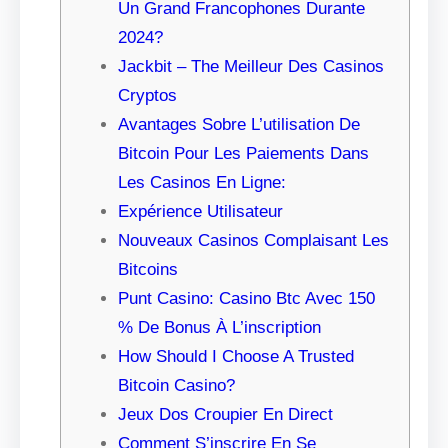
Un Grand Francophones Durante
2024?
Jackbit – The Meilleur Des Casinos
Cryptos
Avantages Sobre L’utilisation De
Bitcoin Pour Les Paiements Dans
Les Casinos En Ligne:
Expérience Utilisateur
Nouveaux Casinos Complaisant Les
Bitcoins
Punt Casino: Casino Btc Avec 150
% De Bonus À L’inscription
How Should I Choose A Trusted
Bitcoin Casino?
Jeux Dos Croupier En Direct
Comment S’inscrire En Se