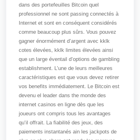
dans des portefeuilles Bitcoin quel
professionnel ne sont passing connectés à
Internet et sont en conséquent considérés
comme beaucoup plus sûrs. Vous pouvez
gagner énormément d’argent avec kklk
cotes élevées, kklk limites élevées ainsi
que un large éventail d’options de gambling
establishment. L’une de leurs meilleures
caractéristiques est que vous devez retirer
vos benefits immédiatement. Le Bitcoin est
devenu el leader dans the monde des
internet casinos en ligne dès que les
joueurs ont compris tous les avantages
qu’il offrait. La fiabilité des jeux, des
paiements instantanés ain les jackpots de