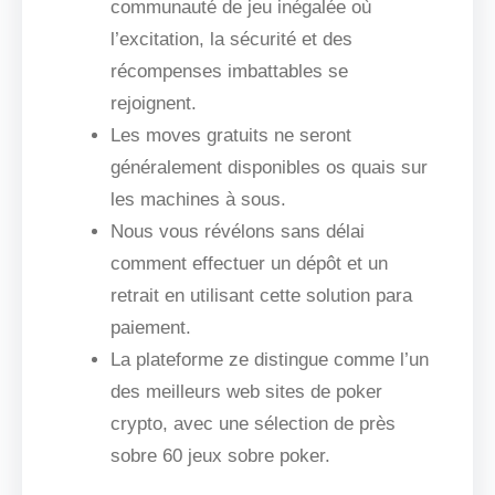
communauté de jeu inégalée où
l’excitation, la sécurité et des
récompenses imbattables se
rejoignent.
Les moves gratuits ne seront
généralement disponibles os quais sur
les machines à sous.
Nous vous révélons sans délai
comment effectuer un dépôt et un
retrait en utilisant cette solution para
paiement.
La plateforme ze distingue comme l’un
des meilleurs web sites de poker
crypto, avec une sélection de près
sobre 60 jeux sobre poker.