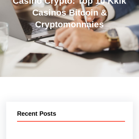
Casino Crypto: Top 10 Kklk
Casinos Bitcoin &
Cryptomonnaies
Recent Posts