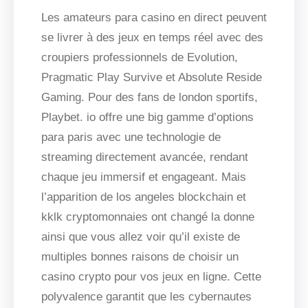
Les amateurs para casino en direct peuvent
se livrer à des jeux en temps réel avec des
croupiers professionnels de Evolution,
Pragmatic Play Survive et Absolute Reside
Gaming. Pour des fans de london sportifs,
Playbet. io offre une big gamme d’options
para paris avec une technologie de
streaming directement avancée, rendant
chaque jeu immersif et engageant. Mais
l’apparition de los angeles blockchain et
kklk cryptomonnaies ont changé la donne
ainsi que vous allez voir qu’il existe de
multiples bonnes raisons de choisir un
casino crypto pour vos jeux en ligne. Cette
polyvalence garantit que les cybernautes