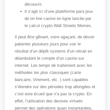
découvrir.
Il s’agit ici d’une plateforme para jeux
de on line casino en ligne lancée par
le calcul crypto Wall Streets Memes.
Il peut être gênant, voire agaçant, de devoir
patienter plusieurs jours pour voir le
résultat d’un dépôt systems d’un retrait en
déambulant le compte d’un casino sur
internet. Les temps de traitement avec les
méthodes les plus classiques (carte
bancaire, Virement, etc. ) sont capables
s’étendre sur des périodes trop allongées et
c’est este écueil que n’a pas la crypto. En
effet, l’utilisation des devises virtuels
permet des opérations quasi instantanées,