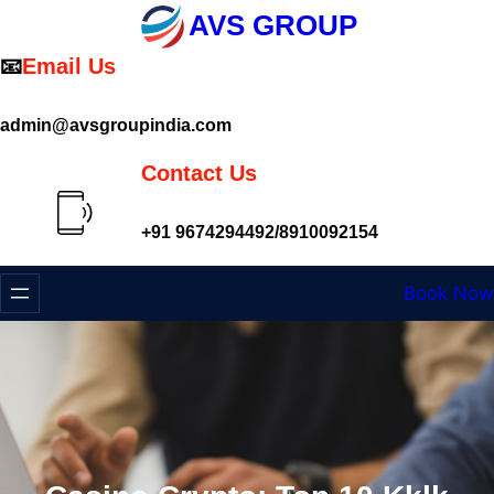
Skip
AVS GROUP
to
📧
Email Us
content
admin@avsgroupindia.com
Contact Us
+91 9674294492/8910092154
Book Now