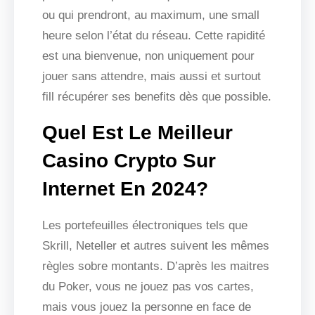
ou qui prendront, au maximum, une small
heure selon l’état du réseau. Cette rapidité
est una bienvenue, non uniquement pour
jouer sans attendre, mais aussi et surtout
fill récupérer ses benefits dès que possible.
Quel Est Le Meilleur
Casino Crypto Sur
Internet En 2024?
Les portefeuilles électroniques tels que
Skrill, Neteller et autres suivent les mêmes
règles sobre montants. D’après les maitres
du Poker, vous ne jouez pas vos cartes,
mais vous jouez la personne en face de