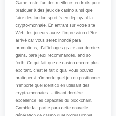
Game reste l’un des meilleurs endroits pour
pratiquer à des jeux de casino ainsi que
faire des london sportifs en déployant la
crypto-monnaie. En entrant sur votre site
Web, les joueurs aurez l’impression d’être
arrivé car vous serez inondé para
promotions, d’affichages grace aux derniers
gains, para jeux recommandés, and so
forth. Ce qui fait que ce casino encore plus
excitant, c’est le fait o qual vous pouvez
pratiquer à n’importe quel jeu ou positionner
n’importe quel identico en utilisant des
crypto-monnaies. Utilisant derrière
excellence les capacités du blockchain,
Gxmble fait partie para cette nouvelle
génération de casino quel professionnel