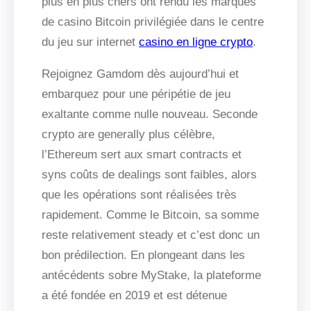
plus en plus chers ont rendu les marques
de casino Bitcoin privilégiée dans le centre
du jeu sur internet
casino en ligne crypto
.
Rejoignez Gamdom dès aujourd’hui et
embarquez pour une péripétie de jeu
exaltante comme nulle nouveau. Seconde
crypto are generally plus célèbre,
l’Ethereum sert aux smart contracts et
syns coûts de dealings sont faibles, alors
que les opérations sont réalisées très
rapidement. Comme le Bitcoin, sa somme
reste relativement steady et c’est donc un
bon prédilection. En plongeant dans les
antécédents sobre MyStake, la plateforme
a été fondée en 2019 et est détenue