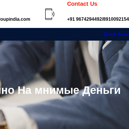
Contact Us
oupindia.com
+91 9674294492/8910092154
Book Now
ино На мнимые Деньги