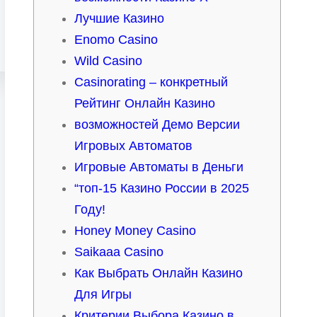
Лучшие Казино
Enomo Casino
Wild Casino
Casinorating – конкретный
Рейтинг Онлайн Казино
возможностей Демо Версии
Игровых Автоматов
Игровые Автоматы в Деньги
“топ-15 Казино России в 2025
Году!
Honey Money Casino
Saikaaa Casino
Как Выбрать Онлайн Казино
Для Игры
Критерии Выбора Казино в