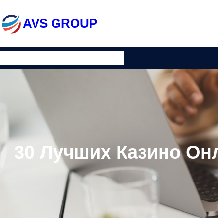
Skip
to
AVS GROUP
content
Home
About Us
Blog
Contact Us
30 Лучших Казино Он