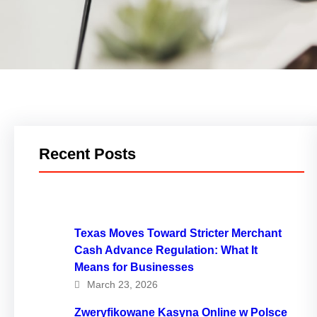
Recent Posts
Texas Moves Toward Stricter Merchant
Cash Advance Regulation: What It
Means for Businesses
March 23, 2026
Zweryfikowane Kasyna Online w Polsce