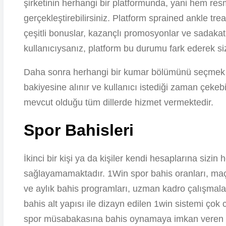
şirketinin herhangi bir platformunda, yani hem resm
gerçekleştirebilirsiniz. Platform sprained ankle tre
çeşitli bonuslar, kazançlı promosyonlar ve sadakat
kullanıcıysanız, platform bu durumu fark ederek si
Daha sonra herhangi bir kumar bölümünü seçmek 
bakiyesine alınır ve kullanıcı istediği zaman çekebi
mevcut olduğu tüm dillerde hizmet vermektedir.
Spor Bahisleri
İkinci bir kişi ya da kişiler kendi hesaplarına sizi
sağlayamamaktadır. 1Win spor bahis oranları, maçlar
ve aylık bahis programları, uzman kadro çalışmala
bahis alt yapısı ile dizayn edilen 1win sistemi çok
spor müsabakasına bahis oynamaya imkan veren da