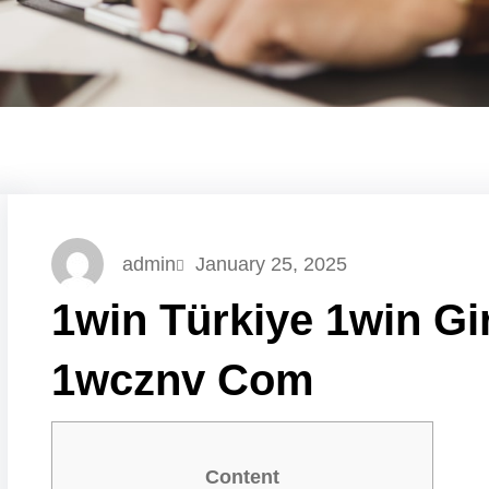
admin
January 25, 2025
1win Türkiye 1win Gir
1wcznv Com
Content