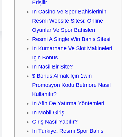
Erişilir
In Casino Ve Spor Bahislerinin
Resmi Website Sitesi: Online
Oyunlar Ve Spor Bahisleri
Resmi A Single Win Bahis Sitesi
In Kumarhane Ve Slot Makineleri
Için Bonus
In Nasil Bir Site?
$ Bonus Almak Için 1win
Promosyon Kodu Betmore Nasıl
Kullanılır?
In Afin De Yatırma Yöntemleri
In Mobil Giriş
Giriş Nasıl Yapılır?
In Türkiye: Resmi Spor Bahis