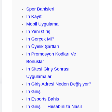
Spor Bahisleri
In Kayıt
Mobil Uygulama
In Yeni Giriş
In Gerçek Mi?
In Üyelik Şartları
In Promosyon Kodları Ve
Bonuslar
In Sitesi Giriş Sonrası
Uygulamalar
In Giriş Adresi Neden Değişiyor?
In Girişi
In Esports Bahis
In Giriş — Hesabınıza Nasıl