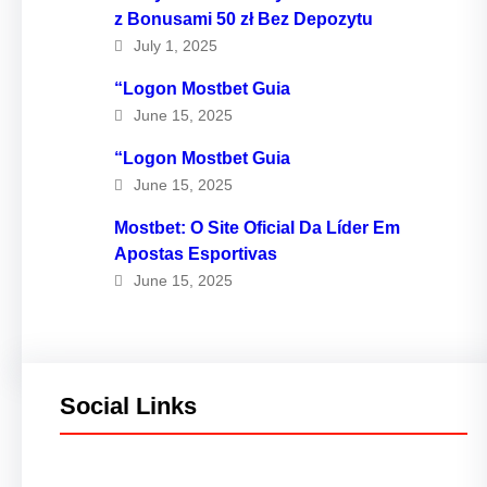
z Bonusami 50 zł Bez Depozytu
July 1, 2025
“Logon Mostbet Guia
June 15, 2025
“Logon Mostbet Guia
June 15, 2025
Mostbet: O Site Oficial Da Líder Em
Apostas Esportivas
June 15, 2025
Social Links