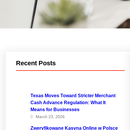
Recent Posts
Texas Moves Toward Stricter Merchant
Cash Advance Regulation: What It
Means for Businesses
March 23, 2026
Zweryfikowane Kasyna Online w Polsce