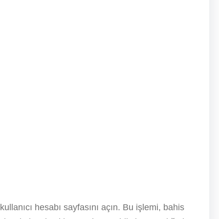
ullanıcı hesabı sayfasını açın. Bu işlemi, bahis