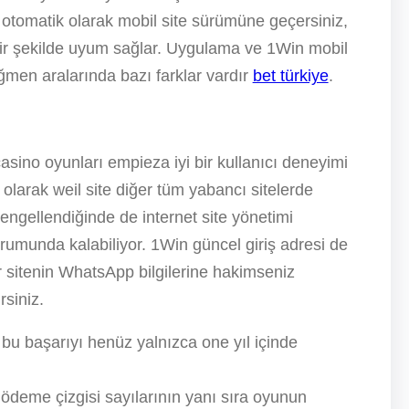
 otomatik olarak mobil site sürümüne geçersiniz,
r şekilde uyum sağlar. Uygulama ve 1Win mobil
men aralarında bazı farklar vardır
bet türkiye
.
 casino oyunları empieza iyi bir kullanıcı deneyimi
olarak weil site diğer tüm yabancı sitelerde
ngellendiğinde de internet site yönetimi
umunda kalabiliyor. 1Win güncel giriş adresi de
r sitenin WhatsApp bilgilerine hakimseniz
rsiniz.
u başarıyı henüz yalnızca one yıl içinde
 ödeme çizgisi sayılarının yanı sıra oyunun