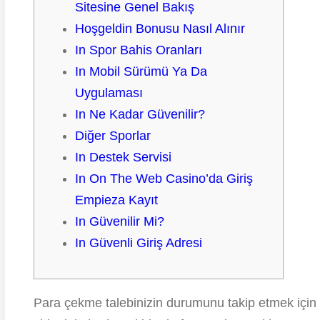
Sitesine Genel Bakış
Hoşgeldin Bonusu Nasıl Alınır
In Spor Bahis Oranları
In Mobil Sürümü Ya Da
Uygulaması
In Ne Kadar Güvenilir?
Diğer Sporlar
In Destek Servisi
In On The Web Casino’da Giriş
Empieza Kayıt
In Güvenilir Mi?
In Güvenli Giriş Adresi
Para çekme talebinizin durumunu takip etmek için k