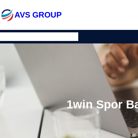
Skip
to
AVS GROUP
content
Home
About Us
Blog
Contact Us
1win Spor B