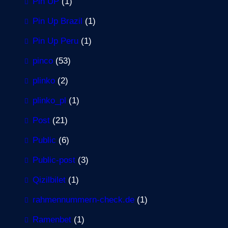
Pin UP
(1)
Pin Up Brazil
(1)
Pin Up Peru
(1)
pinco
(53)
plinko
(2)
plinko_pl
(1)
Post
(21)
Public
(6)
Public-post
(3)
Qizilbilet
(1)
rahmennummern-check.de
(1)
Ramenbet
(1)