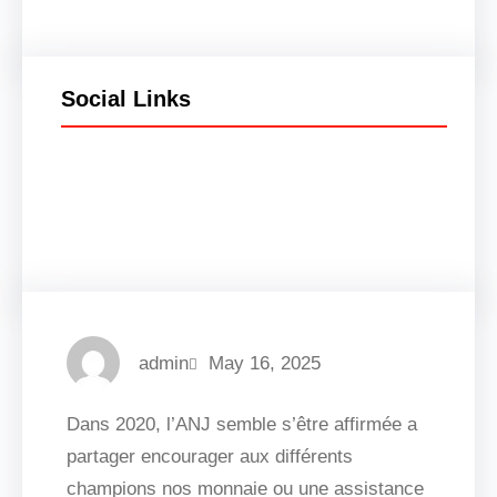
Social Links
Facebook
Twitter
LinkedIn
Instagram
admin
May 16, 2025
Dans 2020, l’ANJ semble s’être affirmée a
partager encourager aux différents
champions nos monnaie ou une assistance