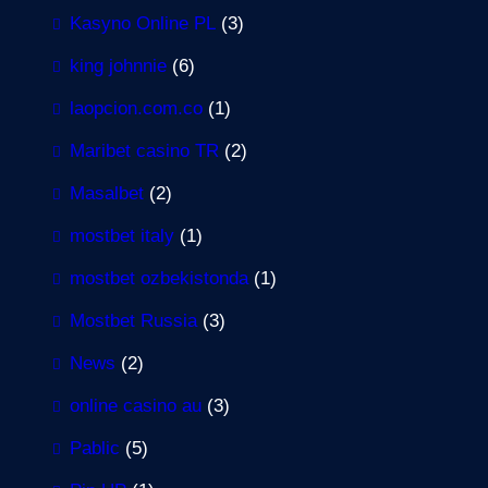
Kasyno Online PL
(3)
king johnnie
(6)
laopcion.com.co
(1)
Maribet casino TR
(2)
Masalbet
(2)
mostbet italy
(1)
mostbet ozbekistonda
(1)
Mostbet Russia
(3)
News
(2)
online casino au
(3)
Pablic
(5)