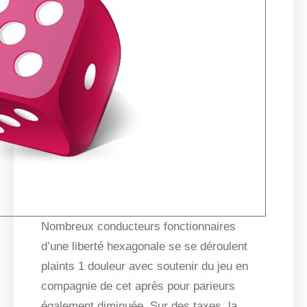
Nombreux conducteurs fonctionnaires
d’une liberté hexagonale se se déroulent
plaints 1 douleur avec soutenir du jeu en
compagnie de cet après pour parieurs
également diminuée. Sur des taxes, la