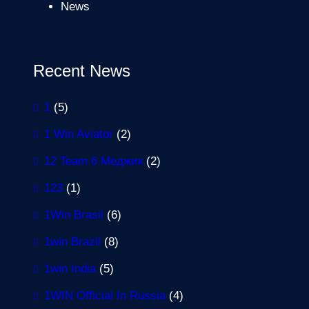
News
Recent News
1
(5)
1 Win Aviator
(2)
12 Team 6 Меджик
(2)
123
(1)
1Win Brasil
(6)
1win Brazil
(8)
1win India
(5)
1WIN Official In Russia
(4)