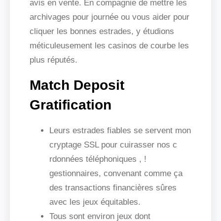
avis en vente. En compagnie de mettre les
archivages pour journée ou vous aider pour
cliquer les bonnes estrades, y étudions
méticuleusement les casinos de courbe les
plus réputés.
Match Deposit
Gratification
Leurs estrades fiables se servent mon
cryptage SSL pour cuirasser nos c
rdonnées téléphoniques , !
gestionnaires, convenant comme ça
des transactions financières sûres
avec les jeux équitables.
Tous sont environ jeux dont