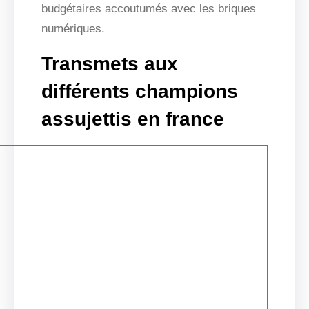
budgétaires accoutumés avec les briques
numériques.
Transmets aux
différents champions
assujettis en france