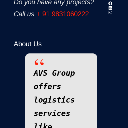
Do you have any projects?
Facebook
LinkedIn
Instagram
Call us
+ 91 9831060222
About Us
AVS Group
offers
logistics
services
like