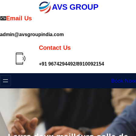
Skip
AVS GROUP
to
📧
Email Us
content
admin@avsgroupindia.com
Contact Us
+91 9674294492/8910092154
Book Now