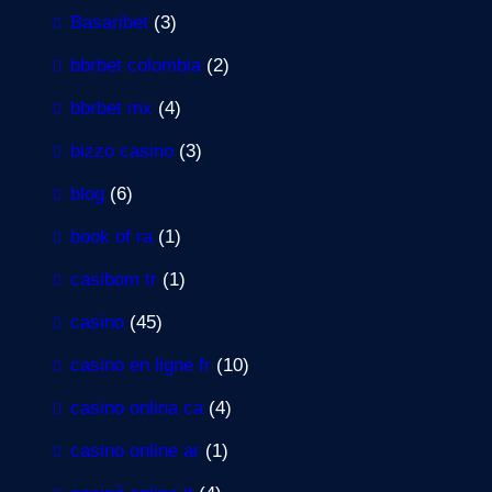
Basaribet
(3)
bbrbet colombia
(2)
bbrbet mx
(4)
bizzo casino
(3)
blog
(6)
book of ra
(1)
casibom tr
(1)
casino
(45)
casino en ligne fr
(10)
casino onlina ca
(4)
casino online ar
(1)