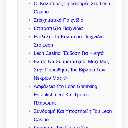
Οι Καλύτερες Προσφορές Στο Leon
Casino
Στοιχηματικά Παιχνίδια
Επιτραπέζια Παιχνίδια
Επιλέξτε Τα Καλύτερα Παιχνίδια
Στο Leon
Leon Casino: Έκδοση Για Κινητά
Ελάτε Να Συμμετάσχετε Μαζί Μας
Στην Προώθηση Του Βιβλίου Των
Νεκρών Μας 🎉
Ασφάλεια Στο Leon Gambling
Establishment Και Τρόποι
Πληρωμής
Συνδρομή Και Υποστήριξη Του Leon
Casino
Κάνοντας Την Πρώτη Σας