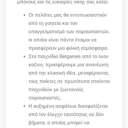
μπόνους και τις ευκαιρίες νίκης σας καλεί.
Οι πελάτες μας θα εντυπωσιαστούν
από τη γοητεία και τον
επαγγελματισμό των παρουσιαστών,
οι οποίοι είναι πάντα έτοιμοι να
προσφέρουν μια φιλική ατμόσφαιρα.
Στα παιχνίδια Betgames από το λεον
καζινο, προσφέρουμε μια ανανέωση
από την κλασική ιδέα, μεταφέροντας
τους παίκτες σε πρωτότυπα στούντιο
παιχνιδιών με ζωντανούς
παρουσιαστές.
Η αυξημένη ασφάλεια διασφαλίζεται
από τον έλεγχο ταυτότητας σε δύο
βήματα, ο οποίος μπορεί να