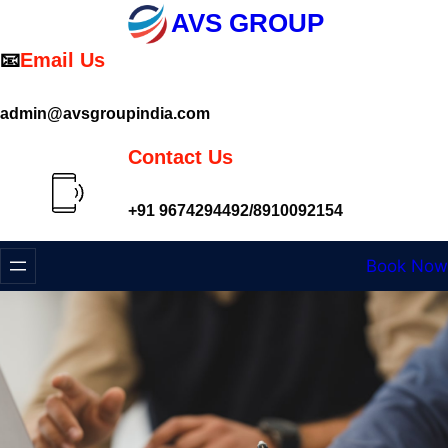
Skip
AVS GROUP
to
📧
Email Us
content
admin@avsgroupindia.com
Contact Us
+91 9674294492/8910092154
Book Now