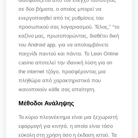
διασφαλίζεται από τον έλεγχο ταυτότητας
σε δύο βήματα, ο οποίος μπορεί να
ενεργοποιηθεί από τις ρυθμίσεις του
προσωπικού σας λογαριασμού. Τέλος,” “το
καζίνο μας, πρωτοπορώντας, διαθέτει δική
του Android app, για να απολαμβάνετε
παιχνίδι παντού και πάντα. Το Leon Online
casino αποτελεί την ιδανική λύση για on
the internet τζόγο, προσφέροντας μια
πληθώρα από χαρακτηριστικά που
ικανοποιούν κάθε σας απαίτηση.
Μέθοδοι Ανάληψης
Το κύριο πλεονέκτημα είναι μια ξεχωριστή
εφαρμογή για κινητά, η οποία είναι τόσο
εύκολη στη χρήση όσο η έκδοση ιστού. Τα