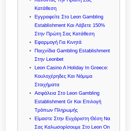
Κατάθεση
Εγγραφείτε Στο Leon Gambling
Establishment Και Λάβετε 150%
Στην Πρώτη Σας Κατάθεση
Εφαρμογή Για Κινητά
Παιχνίδια Gambling Establishment
Στην Leonbet
Leon Casino A Holiday In Greece:
Κουλοχέρηδες Και Νόμιμα
Στοιχήματα
Ασφάλεια Στο Leon Gambling
Establishment Gr Και Επιλογή
Τρόπων Πληρωμής
Είμαστε Στην Ευχάριστη Θέση Να
Σας Καλωσορίσουμε Στο Leon On