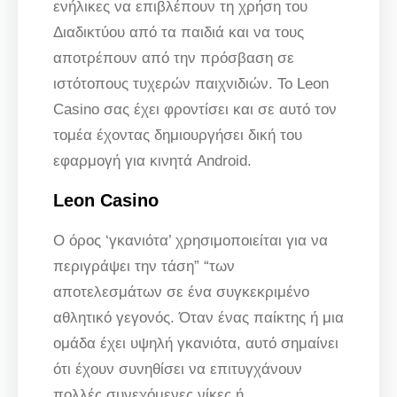
ενήλικες να επιβλέπουν τη χρήση του
Διαδικτύου από τα παιδιά και να τους
αποτρέπουν από την πρόσβαση σε
ιστότοπους τυχερών παιχνιδιών. Το Leon
Casino σας έχει φροντίσει και σε αυτό τον
τομέα έχοντας δημιουργήσει δική του
εφαρμογή για κινητά Android.
Leon Casino
Ο όρος ‘γκανιότα’ χρησιμοποιείται για να
περιγράψει την τάση” “των
αποτελεσμάτων σε ένα συγκεκριμένο
αθλητικό γεγονός. Όταν ένας παίκτης ή μια
ομάδα έχει υψηλή γκανιότα, αυτό σημαίνει
ότι έχουν συνηθίσει να επιτυγχάνουν
πολλές συνεχόμενες νίκες ή