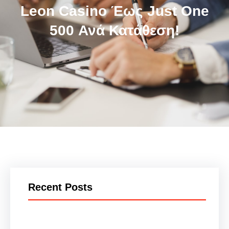
Leon Casino Έως Just One
500 Ανά Κατάθεση!
Recent Posts