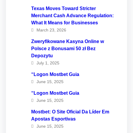
Texas Moves Toward Stricter
Merchant Cash Advance Regulation:
What It Means for Businesses
March 23, 2026
Zweryfikowane Kasyna Online w
Polsce z Bonusami 50 zł Bez
Depozytu
July 1, 2025
“Logon Mostbet Guia
June 15, 2025
“Logon Mostbet Guia
June 15, 2025
Mostbet: O Site Oficial Da Líder Em
Apostas Esportivas
June 15, 2025