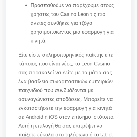
Προσπαθούμε να παρέχουμε στους
χρήστες του Casino Leon τις πιο
άνετες συνθήκες για τζόγο
χρησιμοποιώντας μια εφαρμογή για
κινητά.
Είτε είστε σκληροπυρηνικός παίκτης είτε
κάποιος που είναι νέος, το Leon Casino
σας προσκαλεί να δείτε με τα μάτια σας
ένα βασίλειο συναρπαστικών εμπειριών
παιχνιδιού που συνδυάζονται με
ασυναγώνιστες αποδόσεις. Μπορείτε να
εγκαταστήσετε την εφαρμογή για κινητά
σε Android ή iOS στον επίσημο ιστότοπο.
Αυτή η επιλογή θα σας επιτρέψει να
παίξετε εύκολα στο τηλέφωνο ή το tablet