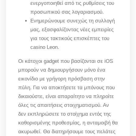
ενεργοποιηθεί από τις ρυθμίσεις του
προσωπικού σας λογαριασμού.
Ενημερώνουμε συνεχώς τη συλλογή
μας, εξασφαλίζοντας νέες εμπειρίες
για τους τακτικούς επισκέπτες του
casino Leon.
Οι κάτοχοι gadget που βασίζονται σε iOS
μπορούν να δημιουργήσουν μόνο ένα
εικονίδιο με γρήγορη πρόσβαση στην
πύλη. Για να αποκτήσετε τα μπόνους που
δικαιούστε, είναι απαραίτητο να πληροίτε
όλες τις απαιτήσεις στοιχηματισμού. Αν
δεν εκπληρώσετε το στοίχημα εντός της
καθορισμένης προθεσμίας, η ανταμοιβή θα
ακυρωθεί. Θα διατηρήσουμε τους πελάτες