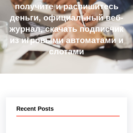
получите и распишитесь
деньги, официальный веб-
журнал, скачать подписчик
из игровыми автоматами и
слотами
Recent Posts