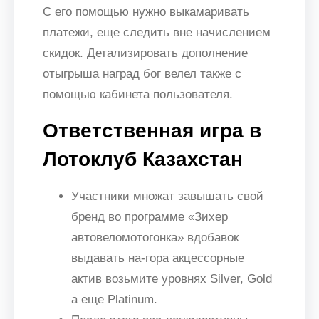
С его помощью нужно выкамаривать
платежи, еще следить вне начислением
скидок. Детализировать дополнение
отыгрыша наград бог велел также с
помощью кабинета пользователя.
Ответственная игра в
Лотоклуб Казахстан
Участники множат завышать свой
бренд во программе «Зихер
автовеломотогонка» вдобавок
выдавать на-гора акцессорные
актив возьмите уровнях Silver, Gold
а еще Platinum.