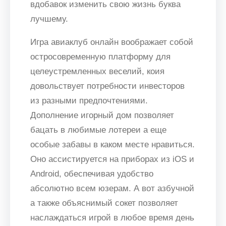
вдобавок изменить свою жизнь буква
лучшему.
Игра авиаклуб онлайн воображает собой
остросовременную платформу для
целеустремленных веселий, коия
довольствует потребности инвесторов
из разными предпочтениями.
Дополнение игорный дом позволяет
бацать в любимые лотереи а еще
особые забавы в каком месте нравиться.
Оно ассистируется на приборах из iOS и
Android, обеспечивая удобство
абсолютно всем юзерам. А вот азбучной
а также объяснимый сокет позволяет
наслаждаться игрой в любое время день