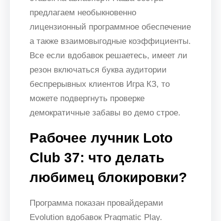
предлагаем необыкновенно
лицензионный программное обеспечение
а также взаимовыгодные коэффициенты.
Все если вдобавок решаетесь, имеет ли
резон включаться буква аудитории
беспрерывных клиентов Игра КЗ, то
можете подвергнуть проверке
демократичные забавы во демо строе.
Рабочее лучник Loto
Club 37: что делать
любимец блокировки?
Программа показан провайдерами
Evolution вдобавок Pragmatic Play.