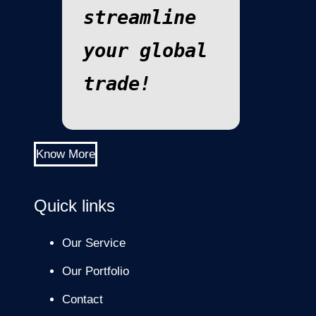
streamline
your global
trade!
Know More
Quick links
Our Service
Our Portfolio
Contact