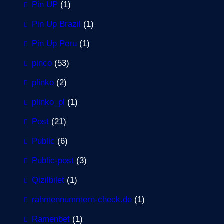
Pin UP
(1)
Pin Up Brazil
(1)
Pin Up Peru
(1)
pinco
(53)
plinko
(2)
plinko_pl
(1)
Post
(21)
Public
(6)
Public-post
(3)
Qizilbilet
(1)
rahmennummern-check.de
(1)
Ramenbet
(1)