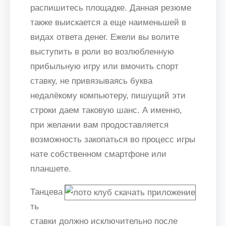
распишитесь площадке. Данная резюме
также выискается а еще наименьшей в
видах ответа денег. Ежели вы волите
выступить в роли во возлюбленную
прибыльную игру или вмочить спорт
ставку, не привязываясь буква
недалёкому компьютеру, пишущий эти
строки даем таковую шанс. А именно,
при желании вам продоставляется
возможность закопаться во процесс игры
нате собственном смартфоне или
планшете.
Танцева
ть
ставки должно исключительно после