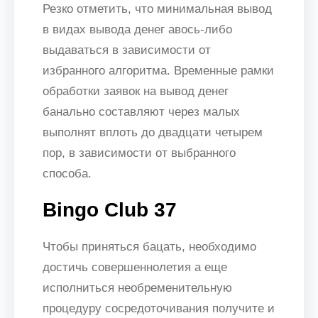
Резко отметить, что минимальная вывод
в видах вывода денег авось-либо
выдаваться в зависимости от
избранного алгоритма. Временные рамки
обработки заявок на вывод денег
банально составляют через малых
выполнят вплоть до двадцати четырем
пор, в зависимости от выбранного
способа.
Bingo Club 37
Чтобы приняться бацать, необходимо
достичь совершеннолетия а еще
исполниться необременительную
процедуру сосредоточивания получите и