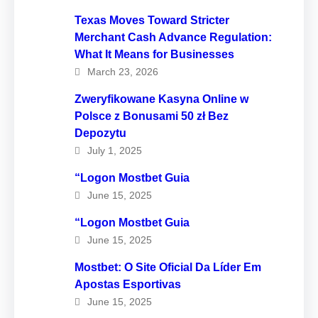
Texas Moves Toward Stricter
Merchant Cash Advance Regulation:
What It Means for Businesses
March 23, 2026
Zweryfikowane Kasyna Online w
Polsce z Bonusami 50 zł Bez
Depozytu
July 1, 2025
“Logon Mostbet Guia
June 15, 2025
“Logon Mostbet Guia
June 15, 2025
Mostbet: O Site Oficial Da Líder Em
Apostas Esportivas
June 15, 2025