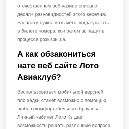
отечественном веб-казино описано
десял+ разновидностей этого веселия.
Расплату нужно возыметь, когда указать
в билете номера, кои затем выпадут в
процессе розыгрыша.
А как обзакониться
нате веб сайте Лото
Авиаклуб?
Воспользоваться мобильной версией
площадки станет возможно с помощью
любого комфортабельного браузера.
Личный кабинет Лото Кз дает
возможность решать различные вопроса.