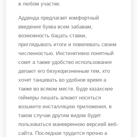
в любом участке.
Адденда предлагает комфортный
введение буква всем забавам,
возможность бацать ставки,
приглядывать итоги и повелевать своим
численностью. Инстинктивно понятный
сокет а также удобство использования
делают его безукоризненным тем, кто
хочет танцевать во удобное время а
также во всяком месте. Буде казахские
геймеры лишать алкают носиться
возьмите инсталляцию приложения, в
таком случае другим видом будет
пользоваться маневренною версией веб-
сайта. Последная трудится прочно а