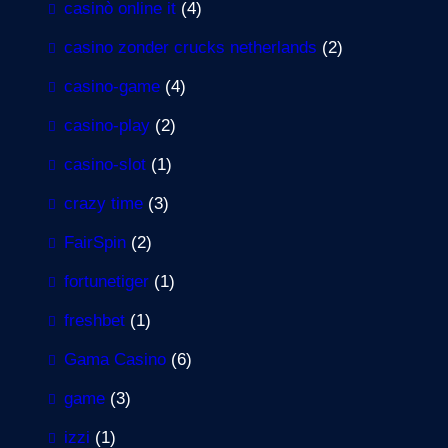
casinò online it
(4)
casino zonder crucks netherlands
(2)
casino-game
(4)
casino-play
(2)
casino-slot
(1)
crazy time
(3)
FairSpin
(2)
fortunetiger
(1)
freshbet
(1)
Gama Casino
(6)
game
(3)
izzi
(1)