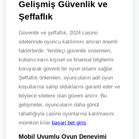
Gelişmiş Güvenlik ve
Şeffaflık
Güvenlik ve şeffaflık, 2024 casino
sitelerinde oyuncu katılımını artıran önemli
faktörlerdir. Yenilikçi güvenlik sistemleri,
kullanıcıların kişisel ve finansal bilgilerini
koruyarak güvenli bir oyun ortamı sağlar.
Şeffaflık önlemleri, oyuncuların adil oyun
koşullarına sahip olduklarını garanti eder ve
böylece sitelere olan güveni artırır. Bu
gelişmeler, oyuncuların daha gönül
rahatlığıyla casino oyunlarına katılmasını
mümkün kılar
başari bet giris
.
Mobil Uyumlu Oyun Deneyimi