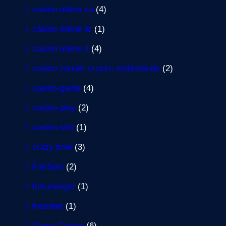
casino onlina ca
(4)
casino online ar
(1)
casinò online it
(4)
casino zonder crucks netherlands
(2)
casino-game
(4)
casino-play
(2)
casino-slot
(1)
crazy time
(3)
FairSpin
(2)
fortunetiger
(1)
freshbet
(1)
Gama Casino
(6)