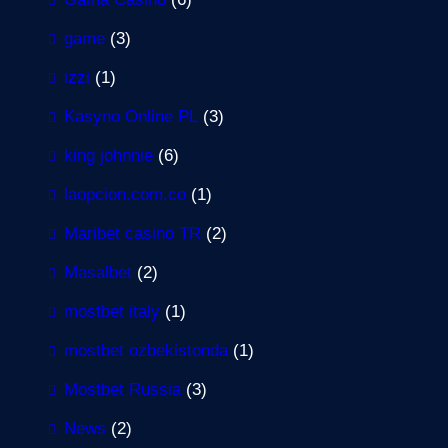
game
(3)
izzi
(1)
Kasyno Online PL
(3)
king johnnie
(6)
laopcion.com.co
(1)
Maribet casino TR
(2)
Masalbet
(2)
mostbet italy
(1)
mostbet ozbekistonda
(1)
Mostbet Russia
(3)
News
(2)