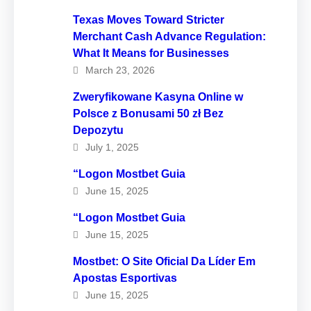
Texas Moves Toward Stricter
Merchant Cash Advance Regulation:
What It Means for Businesses
March 23, 2026
Zweryfikowane Kasyna Online w
Polsce z Bonusami 50 zł Bez
Depozytu
July 1, 2025
“Logon Mostbet Guia
June 15, 2025
“Logon Mostbet Guia
June 15, 2025
Mostbet: O Site Oficial Da Líder Em
Apostas Esportivas
June 15, 2025