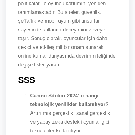
politikalar ile oyuncu katılımını yeniden
tanımlamaktadır. Bu siteler, güvenlik,
şeffaflık ve mobil uyum gibi unsurlar
sayesinde kullanıcı deneyimini zirveye
taşır. Sonuç olarak, oyuncular için daha
çekici ve etkileşimli bir ortam sunarak
online kumar dünyasında devrim niteliğinde
değişiklikler yaratır.
SSS
Casino Siteleri 2024’te hangi
teknolojik yenilikler kullanılıyor?
Artırılmış gerçeklik, sanal gerçeklik
ve yapay zeka destekli oyunlar gibi
teknolojiler kullanılıyor.