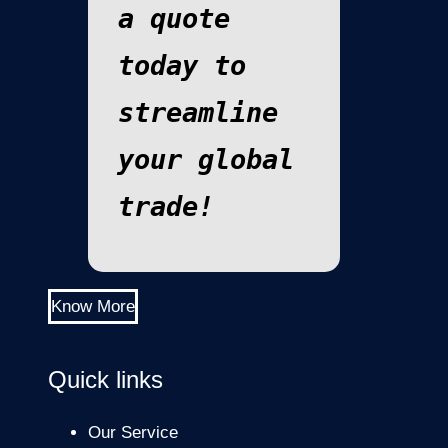
a quote
today to
streamline
your global
trade!
Know More
Quick links
Our Service