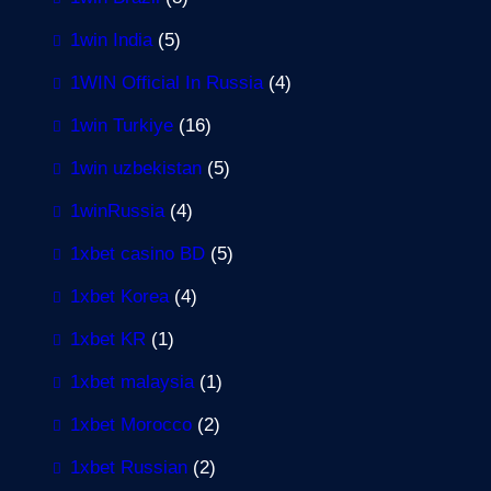
1win India
(5)
1WIN Official In Russia
(4)
1win Turkiye
(16)
1win uzbekistan
(5)
1winRussia
(4)
1xbet casino BD
(5)
1xbet Korea
(4)
1xbet KR
(1)
1xbet malaysia
(1)
1xbet Morocco
(2)
1xbet Russian
(2)