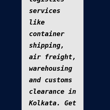
services
like
container
shipping,
air freight,
warehousing
and customs
clearance in
Kolkata. Get