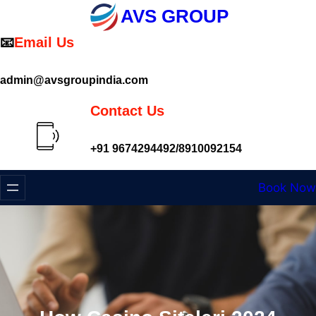
Skip
AVS GROUP
to
📧
Email Us
content
admin@avsgroupindia.com
Contact Us
+91 9674294492/8910092154
Book Now