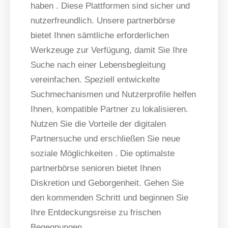
haben . Diese Plattformen sind sicher und
nutzerfreundlich. Unsere partnerbörse
bietet Ihnen sämtliche erforderlichen
Werkzeuge zur Verfügung, damit Sie Ihre
Suche nach einer Lebensbegleitung
vereinfachen. Speziell entwickelte
Suchmechanismen und Nutzerprofile helfen
Ihnen, kompatible Partner zu lokalisieren.
Nutzen Sie die Vorteile der digitalen
Partnersuche und erschließen Sie neue
soziale Möglichkeiten . Die optimalste
partnerbörse senioren bietet Ihnen
Diskretion und Geborgenheit. Gehen Sie
den kommenden Schritt und beginnen Sie
Ihre Entdeckungsreise zu frischen
Begegnungen.