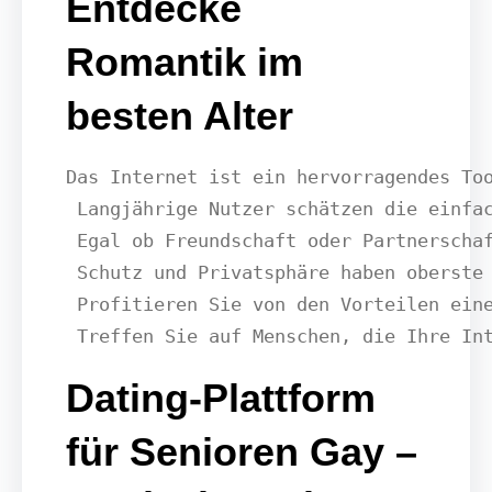
Entdecke
Romantik im
besten Alter
Das Internet ist ein hervorragendes To
 Langjährige Nutzer schätzen die einfa
 Egal ob Freundschaft oder Partnerscha
 Schutz und Privatsphäre haben oberste
 Profitieren Sie von den Vorteilen ein
 Treffen Sie auf Menschen, die Ihre In
Dating-Plattform
für Senioren Gay –