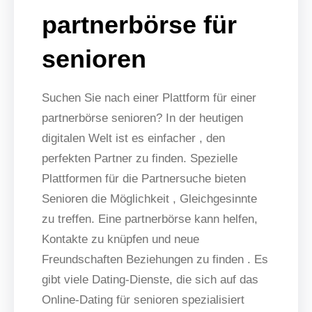
partnerbörse für
senioren
Suchen Sie nach einer Plattform für einer
partnerbörse senioren? In der heutigen
digitalen Welt ist es einfacher , den
perfekten Partner zu finden. Spezielle
Plattformen für die Partnersuche bieten
Senioren die Möglichkeit , Gleichgesinnte
zu treffen. Eine partnerbörse kann helfen,
Kontakte zu knüpfen und neue
Freundschaften Beziehungen zu finden . Es
gibt viele Dating-Dienste, die sich auf das
Online-Dating für senioren spezialisiert