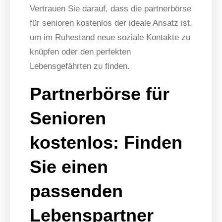
Vertrauen Sie darauf, dass die partnerbörse
für senioren kostenlos der ideale Ansatz ist,
um im Ruhestand neue soziale Kontakte zu
knüpfen oder den perfekten
Lebensgefährten zu finden.
Partnerbörse für
Senioren
kostenlos: Finden
Sie einen
passenden
Lebenspartner