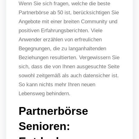
Wenn Sie sich fragen, welche die beste
Partnerbörse ab 50 ist, berücksichtigen Sie
Angebote mit einer breiten Community und
positiven Erfahrungsberichten. Viele
Anwender erzählen von erfreulichen
Begegnungen, die zu langanhaltenden
Beziehungen resultierten. Vergewissern Sie
sich, dass die von Ihnen ausgesuchte Seite
sowohl zeitgemäß als auch datensicher ist.
So kann nichts mehr Ihren neuen
Lebensweg behindern.
Partnerbörse
Senioren: