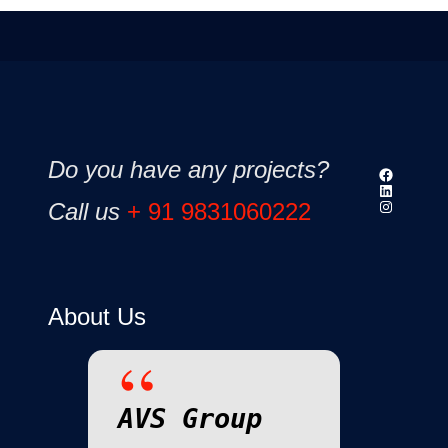
Do you have any projects?
Facebook
LinkedIn
Instagram
Call us
+ 91 9831060222
About Us
AVS Group