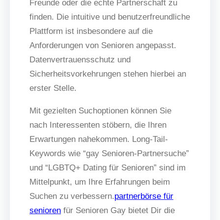
Freunde oder die echte Partnerschaft zu
finden. Die intuitive und benutzerfreundliche
Plattform ist insbesondere auf die
Anforderungen von Senioren angepasst.
Datenvertrauensschutz und
Sicherheitsvorkehrungen stehen hierbei an
erster Stelle.
Mit gezielten Suchoptionen können Sie
nach Interessenten stöbern, die Ihren
Erwartungen nahekommen. Long-Tail-
Keywords wie “gay Senioren-Partnersuche”
und “LGBTQ+ Dating für Senioren” sind im
Mittelpunkt, um Ihre Erfahrungen beim
Suchen zu verbessern.
partnerbörse für
senioren
für Senioren Gay bietet Dir die