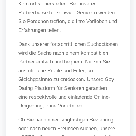
Komfort sicherstellen. Bei unserer
Partnerbörse für schwule Senioren werden
Sie Personen treffen, die Ihre Vorlieben und
Erfahrungen teilen.
Dank unserer fortschrittlichen Suchoptionen
wird die Suche nach einem kompatiblen
Partner einfach und bequem. Nutzen Sie
ausführliche Profile und Filter, um
Gleichgesinnte zu entdecken. Unsere Gay
Dating Plattform für Senioren garantiert
eine respektvolle und einladende Online-
Umgebung, ohne Vorurteilen.
Ob Sie nach einer langfristigen Beziehung
oder nach neuen Freunden suchen, unsere