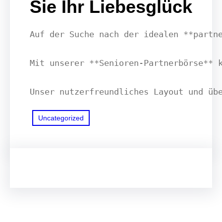
Sie Ihr Liebesglück
Auf der Suche nach der idealen **partn
Mit unserer **Senioren-Partnerbörse** 
Unser nutzerfreundliches Layout und üb
Uncategorized