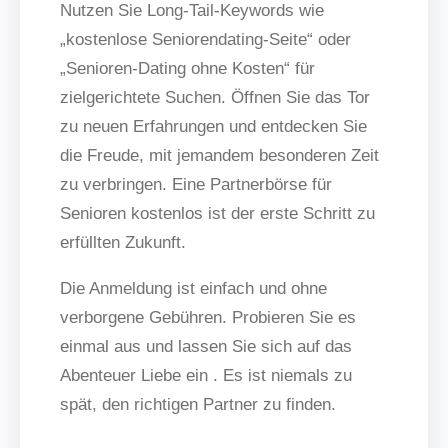
Nutzen Sie Long-Tail-Keywords wie
„kostenlose Seniorendating-Seite“ oder
„Senioren-Dating ohne Kosten“ für
zielgerichtete Suchen. Öffnen Sie das Tor
zu neuen Erfahrungen und entdecken Sie
die Freude, mit jemandem besonderen Zeit
zu verbringen. Eine Partnerbörse für
Senioren kostenlos ist der erste Schritt zu
erfüllten Zukunft.
Die Anmeldung ist einfach und ohne
verborgene Gebühren. Probieren Sie es
einmal aus und lassen Sie sich auf das
Abenteuer Liebe ein . Es ist niemals zu
spät, den richtigen Partner zu finden.