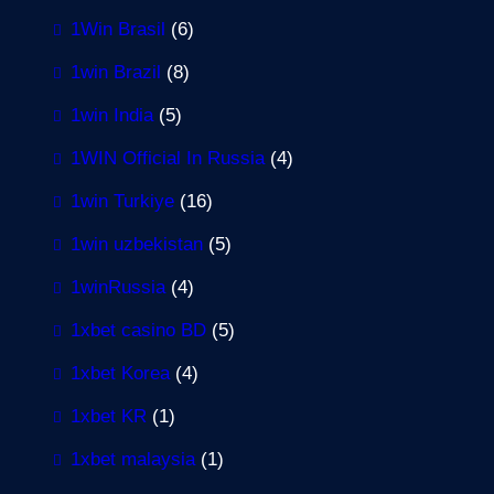
1Win Brasil
(6)
1win Brazil
(8)
1win India
(5)
1WIN Official In Russia
(4)
1win Turkiye
(16)
1win uzbekistan
(5)
1winRussia
(4)
1xbet casino BD
(5)
1xbet Korea
(4)
1xbet KR
(1)
1xbet malaysia
(1)