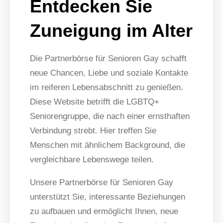
Entdecken Sie
Zuneigung im Alter
Die Partnerbörse für Senioren Gay schafft
neue Chancen, Liebe und soziale Kontakte
im reiferen Lebensabschnitt zu genießen.
Diese Website betrifft die LGBTQ+
Seniorengruppe, die nach einer ernsthaften
Verbindung strebt. Hier treffen Sie
Menschen mit ähnlichem Background, die
vergleichbare Lebenswege teilen.
Unsere Partnerbörse für Senioren Gay
unterstützt Sie, interessante Beziehungen
zu aufbauen und ermöglicht Ihnen, neue