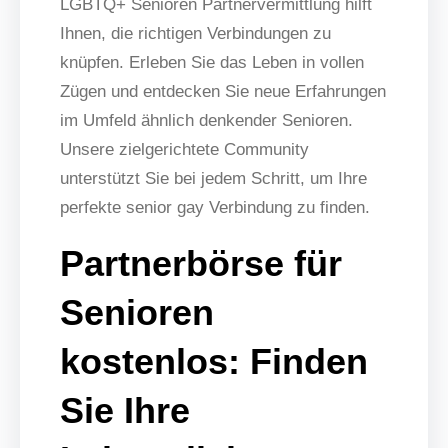
LGBTQ+ Senioren Partnervermittlung hilft
Ihnen, die richtigen Verbindungen zu
knüpfen. Erleben Sie das Leben in vollen
Zügen und entdecken Sie neue Erfahrungen
im Umfeld ähnlich denkender Senioren.
Unsere zielgerichtete Community
unterstützt Sie bei jedem Schritt, um Ihre
perfekte senior gay Verbindung zu finden.
Partnerbörse für
Senioren
kostenlos: Finden
Sie Ihre