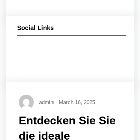
Social Links
Facebook
Twitter
LinkedIn
Instagram
admin
March 16, 2025
Entdecken Sie Sie
die ideale