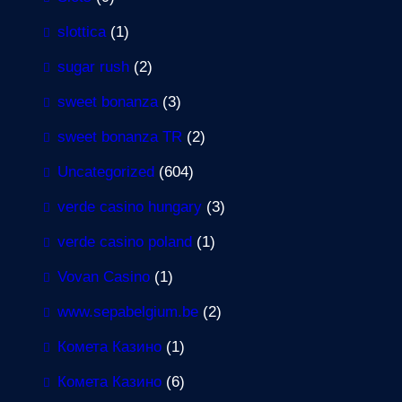
slottica
(1)
sugar rush
(2)
sweet bonanza
(3)
sweet bonanza TR
(2)
Uncategorized
(604)
verde casino hungary
(3)
verde casino poland
(1)
Vovan Casino
(1)
www.sepabelgium.be
(2)
Комета Казино
(1)
Комета Казино
(6)