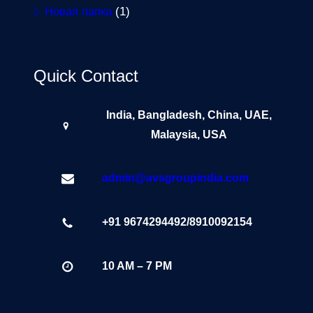
Новая папка
(1)
Quick Contact
India, Bangladesh, China, UAE,
Malaysia, USA
admin@avsgroupindia.com
+91 9674294492/8910092154
10 AM – 7 PM