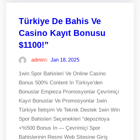
Türkiye De Bahis Ve
Casino Kayıt Bonusu
$1100!”
admin
Jan 18, 2025
1win Spor Bahisleri Ve Online Casino
Bonus 500% Content In Türkiye’den
Bonuslar Empieza Promosyonlar Çevrimiçi
Kayıt Bonuslar Ve Promosyonlar 1win
Türkiye İletişim Ve Teknik Destek 1win Win
Spor Bahisleri Seçenekleri “depozitoya
+%500 Bonus In — Çevrimiçi Spor
Bahislerinin Resmi Web Sitesine Giriş