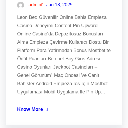
admin
Jan 18, 2025
Leon Bet: Güvenilir Online Bahis Empieza
Casino Deneyimi Content Pin Upward
Online Casino’da Depozitosuz Bonusları
Alma Empieza Çevirme Kullanıcı Dostu Bir
Platform Para Yatirmadan Bonus Mostbet’te
Ödül Puanları Betebet Boy Giriş Adresi
Casino Oyunları Jackpot Casinoları –
Genel Görünüm” Maç Öncesi Ve Canlı
Bahisler Android Empieza Ios Için Mostbet
Uygulaması Mobil Uygulama Ile Pin Up…
Know More