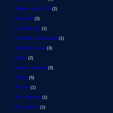
Maribet casino TR
(2)
Masalbet
(2)
mostbet italy
(1)
mostbet ozbekistonda
(1)
Mostbet Russia
(3)
News
(2)
online casino au
(3)
Pablic
(5)
Pin UP
(1)
Pin Up Brazil
(1)
Pin Up Peru
(1)