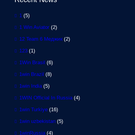
1
(5)
1 Win Aviator
(2)
12 Team 6 Меджик
(2)
123
(1)
1Win Brasil
(6)
1win Brazil
(8)
1win India
(5)
1WIN Official In Russia
(4)
1win Turkiye
(16)
1win uzbekistan
(5)
1winRussia
(4)