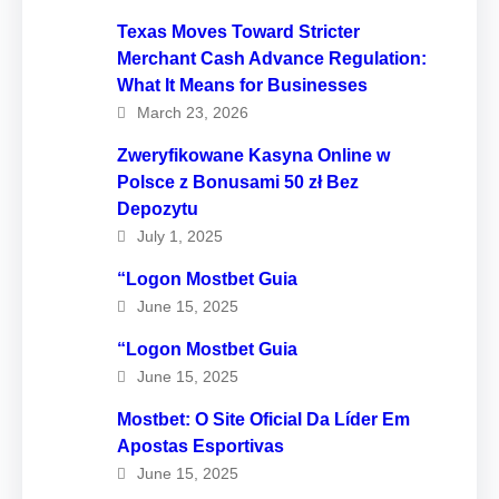
Texas Moves Toward Stricter
Merchant Cash Advance Regulation:
What It Means for Businesses
March 23, 2026
Zweryfikowane Kasyna Online w
Polsce z Bonusami 50 zł Bez
Depozytu
July 1, 2025
“Logon Mostbet Guia
June 15, 2025
“Logon Mostbet Guia
June 15, 2025
Mostbet: O Site Oficial Da Líder Em
Apostas Esportivas
June 15, 2025