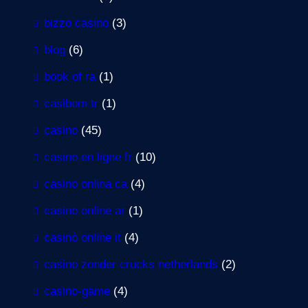
bizzo casino
(3)
blog
(6)
book of ra
(1)
casibom tr
(1)
casino
(45)
casino en ligne fr
(10)
casino onlina ca
(4)
casino online ar
(1)
casinò online it
(4)
casino zonder crucks netherlands
(2)
casino-game
(4)