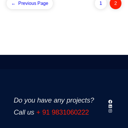
1
2
←
Previous Page
Do you have any projects?
Facebook
LinkedIn
Instagram
Call us
+ 91 9831060222