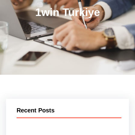
1win Turkiye
Recent Posts