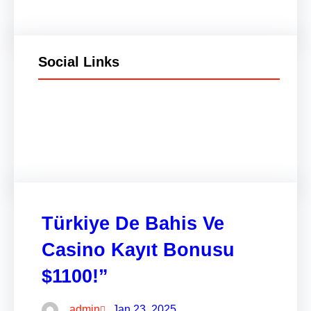
Social Links
Facebook
Twitter
LinkedIn
Instagram
Türkiye De Bahis Ve
Casino Kayıt Bonusu
$1100!”
admin
Jan 23, 2025