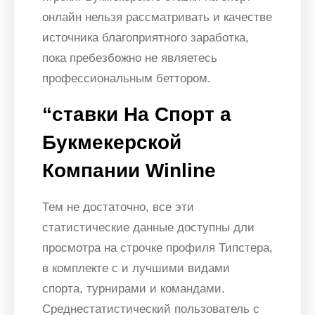
онлайн нельзя рассматривать и качестве
источника благоприятного заработка,
пока пребезбожно не являетесь
профессиональным беттором.
“ставки На Спорт а
Букмекерской
Компании Winline
Тем не достаточно, все эти
статистические данные доступны дли
просмотра на строчке профиля Типстера,
в комплекте с и лучшими видами
спорта, турнирами и командами.
Среднестатистический пользователь с