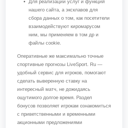
Для реализации услуг и функций
нашего сайта, а эксклавов для
сбора данных о том, как посетители
взаимодействуют киромарусом
ним, мы применяем в том др и
файлы cookie.
Оперативные же максимально точные
спортивные прогнозы LiveSport. Ru —
удобный сервис для игроков, помогают
сделать выверенную ставку на
интересный матч, не дожидаясь
ощутимого долгое время. Раздел
бонусов позволяет игрокам ознакомиться
с приветственными и временными
акционными предложениями