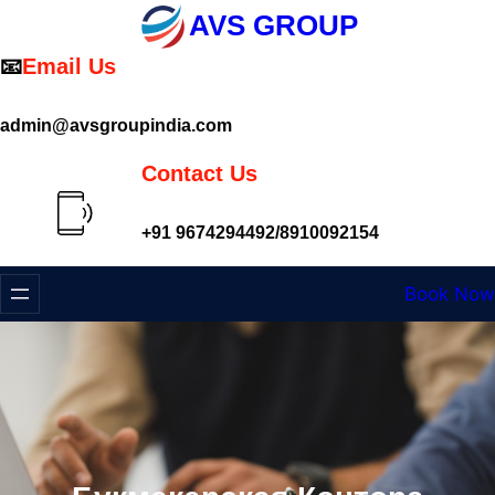
Skip
AVS GROUP
to
📧
Email Us
content
admin@avsgroupindia.com
Contact Us
+91 9674294492/8910092154
Book Now