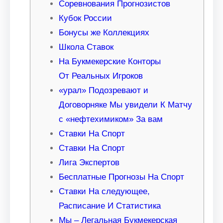
Соревнования Прогнозистов
Кубок России
Бонусы же Коллекциях
Школа Ставок
На Букмекерские Конторы
От Реальных Игроков
«урал» Подозревают и
Договорняке Мы увидели К Матчу
с «нефтехимиком» За вам
Ставки На Спорт
Ставки На Спорт
Лига Экспертов
Бесплатные Прогнозы На Спорт
Ставки На следующее,
Расписание И Статистика
Мы – Легальная Букмекерская