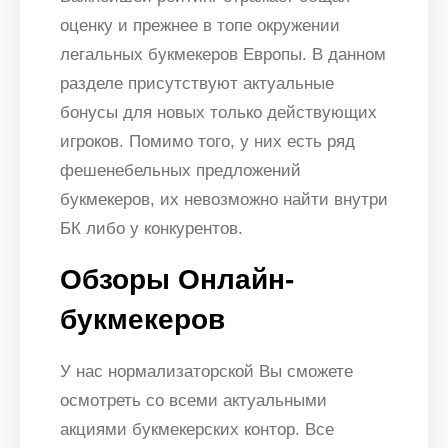
оценку и прежнее в топе окружении
легальных букмекеров Европы. В данном
разделе присутствуют актуальные
бонусы для новых только действующих
игроков. Помимо того, у них есть ряд
фешенебельных предложений
букмекеров, их невозможно найти внутри
БК либо у конкурентов.
Обзоры Онлайн-
букмекеров
У нас нормализаторской Вы сможете
осмотреть со всеми актуальными
акциями букмекерских контор. Все