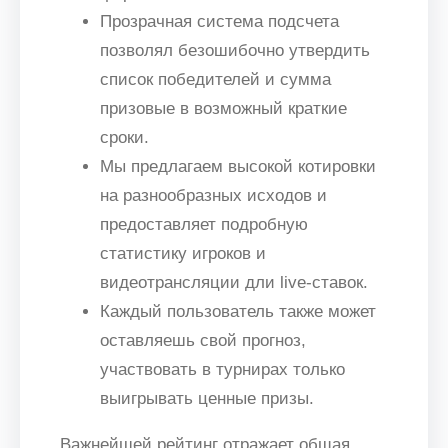
Прозрачная система подсчета
позволял безошибочно утвердить
список победителей и сумма
призовые в возможный краткие
сроки.
Мы предлагаем высокой котировки
на разнообразных исходов и
предоставляет подробную
статистику игроков и
видеотрансляции дли live-ставок.
Каждый пользователь также может
оставляешь свой прогноз,
участвовать в турнирах только
выигрывать ценные призы.
Важнейшей рейтинг отражает общая