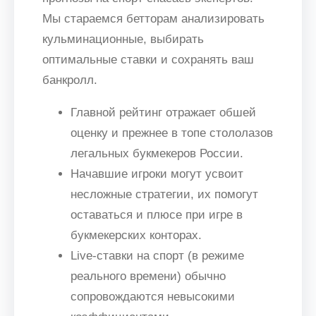
Мы стараемся бетторам анализировать
кульминационные, выбирать
оптимальные ставки и сохранять ваш
банкролл.
Главной рейтинг отражает обшей
оценку и прежнее в топе стололазов
легальных букмекеров России.
Начавшие игроки могут усвоит
несложные стратегии, их помогут
оставаться и плюсе при игре в
букмекерских конторах.
Live-ставки на спорт (в режиме
реального времени) обычно
сопровождаются невысокими