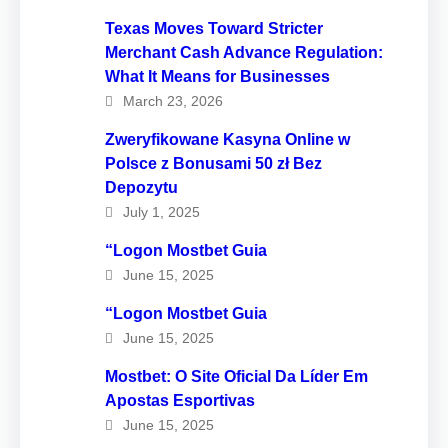
Texas Moves Toward Stricter
Merchant Cash Advance Regulation:
What It Means for Businesses
March 23, 2026
Zweryfikowane Kasyna Online w
Polsce z Bonusami 50 zł Bez
Depozytu
July 1, 2025
“Logon Mostbet Guia
June 15, 2025
“Logon Mostbet Guia
June 15, 2025
Mostbet: O Site Oficial Da Líder Em
Apostas Esportivas
June 15, 2025