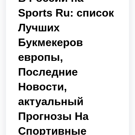
Sports Ru: список
Лучших
Букмекеров
европы,
Последние
Новости,
актуальный
Прогнозы На
Спортивные