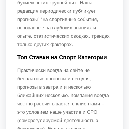
букмекерских крупнейших. Наша
редакция периодически публикует
прогнозы” “на спортивные события,
основанные на глубоких знаниях и
опыте, статистических сводках, трендах
только других факторах.
Топ Ставки на Спорт Категории
Практически всегда на сайте не
бесплатные прогнозы и сегодня,
прогнозы в завтра и и несколько
ближайших несколько. Компания всегда
честно рассчитывается с клиентами –
это условием наше участие и СРО
(саморегулируемой деятельностью
букмекеров). Если вы хорошо