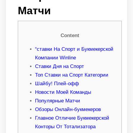
Матчи
Content
“ставки На Спорт и Букмекерской
Компании Winline
Ставки Дня на Спорт
Топ Ставки на Спорт Категории
Шайбу! Плей-офф
Новости Моей Команды
Популярные Матчи
Обзоры Онлайн-букмекеров
Главное Отличие Букмекерской
Конторы От Тотализатора