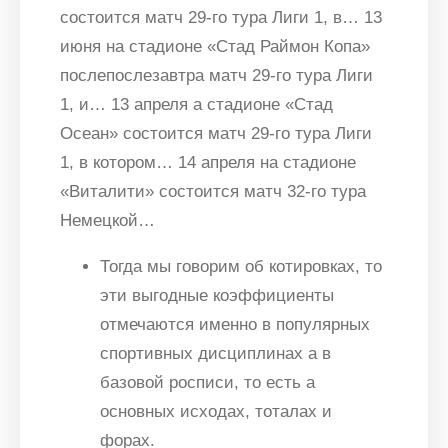
состоится матч 29-го тура Лиги 1, в… 13
июня на стадионе «Стад Раймон Копа»
послепослезавтра матч 29-го тура Лиги
1, и… 13 апреля а стадионе «Стад
Осеан» состоится матч 29-го тура Лиги
1, в котором… 14 апреля на стадионе
«Виталити» состоится матч 32-го тура
Немецкой…
Тогда мы говорим об котировках, то
эти выгодные коэффициенты
отмечаются именно в популярных
спортивных дисциплинах а в
базовой росписи, то есть а
основных исходах, тоталах и
форах.