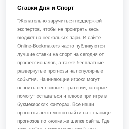
Ставки Дня и Спорт
“Желательно заручиться поддержкой
экспертов, чтобы не проиграть весь
бюджет на нескольких пари. И сайте
Online-Bookmakers часто публикуются
лучшие ставки на спорт на сегодня от
профессионалов, а также бесплатные
развернутые прогнозы на популярные
события. Начинающие игроки могут
освоить несложные стратегии, которые
помогут оставаться и плюсе при игре в
букмекерских конторах. Все наши
прогнозы легко можно найти на странице
прогнозов по кнопке же шапке сайта. Где