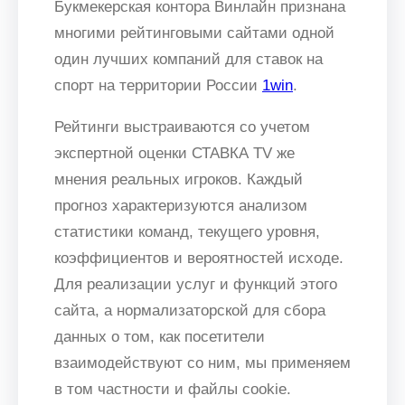
Букмекерская контора Винлайн признана
многими рейтинговыми сайтами одной
один лучших компаний для ставок на
спорт на территории России
1win
.
Рейтинги выстраиваются со учетом
экспертной оценки СТАВКА TV же
мнения реальных игроков. Каждый
прогноз характеризуются анализом
статистики команд, текущего уровня,
коэффициентов и вероятностей исходе.
Для реализации услуг и функций этого
сайта, а нормализаторской для сбора
данных о том, как посетители
взаимодействуют со ним, мы применяем
в том частности и файлы cookie.