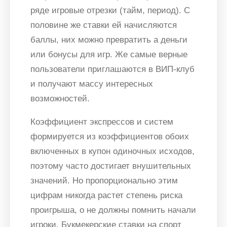
ряде игровые отрезки (тайм, период). С
половине же ставки ей начисляются
баллы, них можно превратить а деньги
или бонусы для игр. Же самые верные
пользователи приглашаются в ВИП-клуб
и получают массу интересных
возможностей.
Коэффициент экспрессов и систем
формируется из коэффициентов обоих
включенных в купон одиночных исходов,
поэтому часто достигает внушительных
значений. Но пропорционально этим
цифрам никогда растет степень риска
проигрыша, о не должны помнить начали
игроки. Букмекерские ставки на спорт