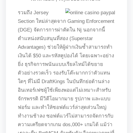
รวมถึง Jersey
Section ใหม่ล่าสุดจาก Gaming Enforcement
(DGE) จัดการการผ่าตัดใน Nj นอกจากนี้
ตำแหน่งสนับสนุนที่สอง (Superstar
Advantages) ช่วยให้ผู้ฝากเงินซ้ำสามารถทำ
เงินได้ $50 และรหัสคูปองได้ โดยเฉพาะอย่าง
ยิ่ง ธุรกิจการพนันแบบเรียลไทม์ได้ขยาย
ตัวอย่างรวดเร็ว รองรับโต๊ะมากกว่าตัวแทน
ใดๆ ที่ไม่มี DraftKings ในบันทึกย่อด้านล่าง
อินเทอร์เฟซผู้ใช้เพียงพอแต่ไม่เหมาะสำหรับ
จักรพรรดิ มีวิดีโอมากมาย รูปภาพ และแบบ
ฟอร์ม และทำให้ซอฟต์แวร์ล่าสุดส่วนใหญ่
ทำงานช้าลง ซอฟต์แวร์ไม่สามารถจัดการกับ
ความเครียดจากเกม dos,000+ เกมได้ แม้ว่า