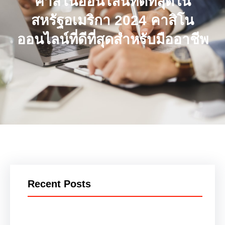
คาสิโนออนไลน์ที่ดีที่สุดใน
สหรัฐอเมริกา 2024 คาสิโน
ออนไลน์ที่ดีที่สุดสำหรับมืออาชีพ
Recent Posts