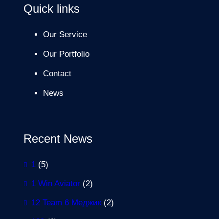
Quick links
Our Service
Our Portfolio
Contact
News
Recent News
1
(5)
1 Win Aviator
(2)
12 Team 6 Меджик
(2)