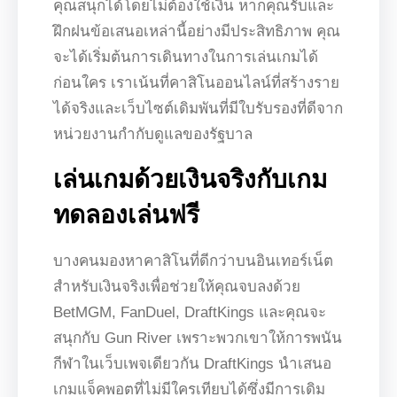
คุณสนุกได้โดยไม่ต้องใช้เงิน หากคุณรับและ
ฝึกฝนข้อเสนอเหล่านี้อย่างมีประสิทธิภาพ คุณ
จะได้เริ่มต้นการเดินทางในการเล่นเกมได้
ก่อนใคร เราเน้นที่คาสิโนออนไลน์ที่สร้างราย
ได้จริงและเว็บไซต์เดิมพันที่มีใบรับรองที่ดีจาก
หน่วยงานกำกับดูแลของรัฐบาล
เล่นเกมด้วยเงินจริงกับเกม
ทดลองเล่นฟรี
บางคนมองหาคาสิโนที่ดีกว่าบนอินเทอร์เน็ต
สำหรับเงินจริงเพื่อช่วยให้คุณจบลงด้วย
BetMGM, FanDuel, DraftKings และคุณจะ
สนุกกับ Gun River เพราะพวกเขาให้การพนัน
กีฬาในเว็บเพจเดียวกัน DraftKings นำเสนอ
เกมแจ็คพอตที่ไม่มีใครเทียบได้ซึ่งมีการเดิม