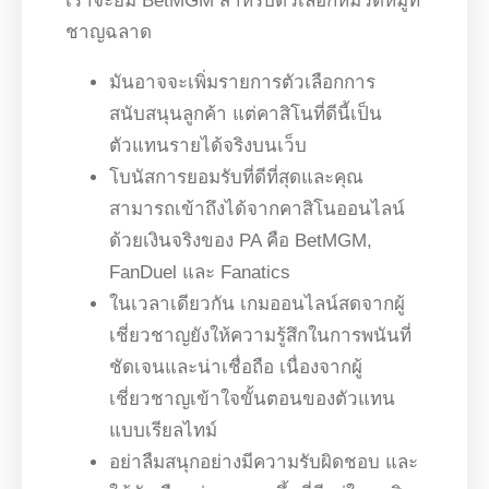
เราจะยืม BetMGM สำหรับตัวเลือกหมวดหมู่ที่
ชาญฉลาด
มันอาจจะเพิ่มรายการตัวเลือกการ
สนับสนุนลูกค้า แต่คาสิโนที่ดีนี้เป็น
ตัวแทนรายได้จริงบนเว็บ
โบนัสการยอมรับที่ดีที่สุดและคุณ
สามารถเข้าถึงได้จากคาสิโนออนไลน์
ด้วยเงินจริงของ PA คือ BetMGM,
FanDuel และ Fanatics
ในเวลาเดียวกัน เกมออนไลน์สดจากผู้
เชี่ยวชาญยังให้ความรู้สึกในการพนันที่
ชัดเจนและน่าเชื่อถือ เนื่องจากผู้
เชี่ยวชาญเข้าใจขั้นตอนของตัวแทน
แบบเรียลไทม์
อย่าลืมสนุกอย่างมีความรับผิดชอบ และ