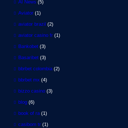
AI News
(5)
Aviator
(1)
aviator brazil
(2)
aviator casino fr
(1)
Bankobet
(3)
Basaribet
(3)
bbrbet colombia
(2)
bbrbet mx
(4)
bizzo casino
(3)
blog
(6)
book of ra
(1)
casibom tr
(1)